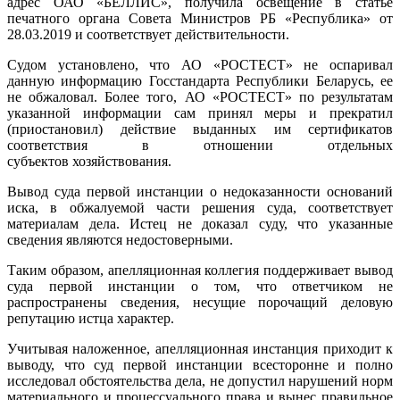
адрес ОАО «БЕЛЛИС», получила освещение в статье
печатного органа Совета Министров РБ «Республика» от
28.03.2019 и соответствует действительности.
Судом установлено, что АО «РОСТЕСТ» не оспаривал
данную информацию Госстандарта Республики Беларусь, ее
не обжаловал. Более того, АО «РОСТЕСТ» по результатам
указанной информации сам принял меры и прекратил
(приостановил) действие выданных им сертификатов
соответствия в отношении отдельных
субъектов хозяйствования.
Вывод суда первой инстанции о недоказанности оснований
иска, в обжалуемой части решения суда, соответствует
материалам дела. Истец не доказал суду, что указанные
сведения являются недостоверными.
Таким образом, апелляционная коллегия поддерживает вывод
суда первой инстанции о том, что ответчиком не
распространены сведения, несущие порочащий деловую
репутацию истца характер.
Учитывая наложенное, апелляционная инстанция приходит к
выводу, что суд первой инстанции всесторонне и полно
исследовал обстоятельства дела, не допустил нарушений норм
материального и процессуального права и вынес правильное