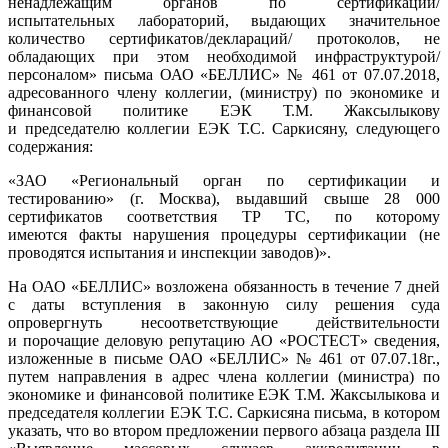
ненадлежащим органов по сертификации/
испытательных лабораторий, выдающих значительное
количество сертификатов/деклараций/ протоколов, не
обладающих при этом необходимой инфраструктурой/
персоналом» письма ОАО «БЕЛЛИС» № 461 от 07.07.2018,
адресованного члену коллегии, (министру) по экономике и
финансовой политике ЕЭК Т.М. Жаксылыкову
и председателю коллегии ЕЭК Т.С. Саркисяну, следующего
содержания:
«ЗАО «Региональный орган по сертификации и
тестированию» (г. Москва), выдавший свыше 28 000
сертификатов соответствия ТР ТС, по которому
имеются факты нарушения процедуры сертификации (не
проводятся испытания и инспекции заводов)».
На ОАО «БЕЛЛИС» возложена обязанность в течение 7 дней
с даты вступления в законную силу решения суда
опровергнуть несоответствующие действительности
и порочащие деловую репутацию АО «РОСТЕСТ» сведения,
изложенные в письме ОАО «БЕЛЛИС» № 461 от 07.07.18г.,
путем направления в адрес члена коллегии (министра) по
экономике и финансовой политике ЕЭК Т.М. Жаксылыкова и
председателя коллегии ЕЭК Т.С. Саркисяна письма, в котором
указать, что во втором предложении первого абзаца раздела III