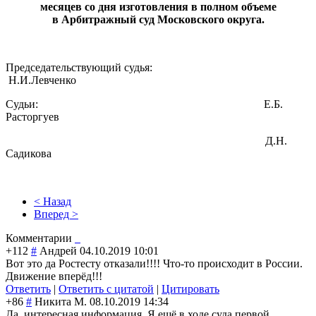
месяцев со дня изготовления в полном объеме
в Арбитражный суд Московского округа.
Председательствующий судья:
Н.И.Левченко
Судьи: Е.Б.
Расторгуев
Д.Н.
Садикова
< Назад
Вперед >
Комментарии
+112
#
Андрей
04.10.2019 10:01
Вот это да Ростесту отказали!!!! Что-то происходит в России.
Движение вперёд!!!
Ответить
|
Ответить с цитатой
|
Цитировать
+86
#
Никита М.
08.10.2019 14:34
Да, интересная информация. Я ещё в ходе суда первой