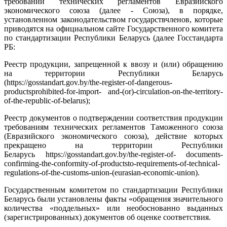
требований технических регламентов Евразийского
экономического союза (далее - Союза), в порядке,
установленном законодательством государствчленов, которые
приводятся на официальном сайте Государственного комитета
по стандартизации Республики Беларусь (далее Госстандарта
РБ:
Реестр продукции, запрещенной к ввозу и (или) обращению
на территории Республики Беларусь
(https://gosstandart.gov.by/the-register-of-dangerous-
productsprohibited-for-import- and-(or)-circulation-on-the-territory-
of-the-republic-of-belarus);
Реестр документов о подтверждении соответствия продукции
требованиям технических регламентов Таможенного союза
(Евразийского экономического союза), действие которых
прекращено на территории Республики
Беларусь https://gosstandart.gov.by/the-register-of- documents-
confirming-the-conformity-of-productsto-requirements-of-technical-
regulations-of-the-customs-union-(eurasian-economic-union).
Государственным комитетом по стандартизации Республики
Беларусь были установлены факты «обращения значительного
количества «поддельных» или необоснованно выданных
(зарегистрированных) документов об оценке соответствия.