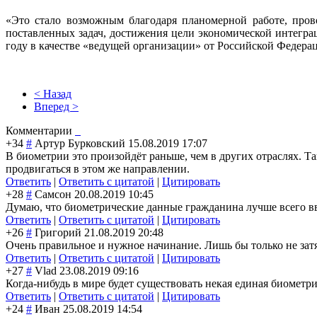
«Это стало возможным благодаря планомерной работе, пров
поставленных задач, достижения цели экономической интегра
году в качестве «ведущей организации» от Российской Федера
< Назад
Вперед >
Комментарии
+34
#
Артур Бурковский
15.08.2019 17:07
В биометрии это произойдёт раньше, чем в других отраслях. Т
продвигаться в этом же направлении.
Ответить
|
Ответить с цитатой
|
Цитировать
+28
#
Самсон
20.08.2019 10:45
Думаю, что биометрические данные гражданина лучше всего ввес
Ответить
|
Ответить с цитатой
|
Цитировать
+26
#
Григорий
21.08.2019 20:48
Очень правильное и нужное начинание. Лишь бы только не затя
Ответить
|
Ответить с цитатой
|
Цитировать
+27
#
Vlad
23.08.2019 09:16
Когда-нибудь в мире будет существовать некая единая биометри
Ответить
|
Ответить с цитатой
|
Цитировать
+24
#
Иван
25.08.2019 14:54