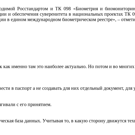
одимой Росстандартом и ТК 098 «Биометрия и биомониторинг»
ции и обеспечения суверенитета в национальных проектах ТК 
ции в едином международном биометрическом реестре», – отмет
ак как именно там это наиболее актуально. Но потом и во многи
ти в паспорт а не создавать для них отдельный документ, для уд
гивали с его принятием.
ческая база данных. Учитывая то, в какую сторону движутся тех