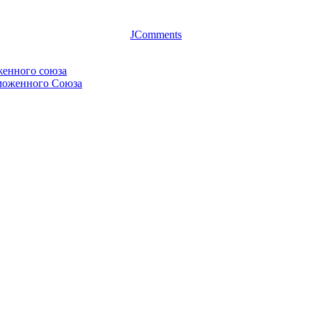
JComments
женного союза
аможенного Союза