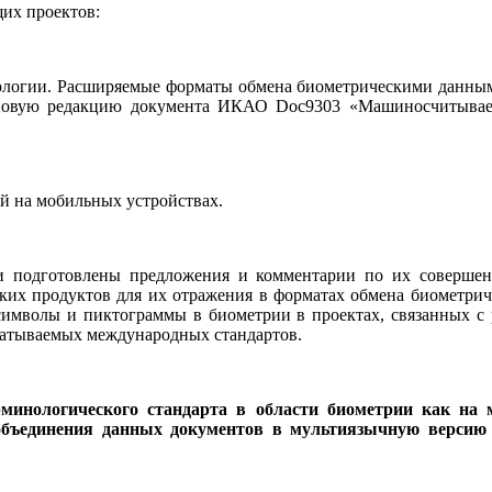
их проектов:
и. Расширяемые форматы обмена биометрическими данными» (Info
 в новую редакцию документа ИКАО Doc9303 «Машиносчитывае
й на мобильных устройствах.
 подготовлены предложения и комментарии по их совершенс
ких продуктов для их отражения в форматах обмена биометри
имволы и пиктограммы в биометрии в проектах, связанных с р
батываемых международных стандартов.
рминологического стандарта в области биометрии как на
объединения данных документов в мультиязычную версию 