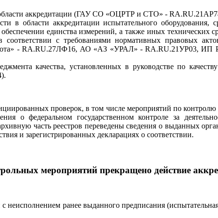
 области аккредитации (ГАУ СО «ОЦРТР и СТО» - RA.RU.21АР7
ости в области аккредитации испытательного оборудования, 
 обеспечении единства измерений, а также иных технических с
в соответствии с требованиями нормативных правовых актов
ота» - RA.RU.27ЛФ16, АО «АЗ «УРАЛ» - RA.RU.21УР03, ИП Р
еджмента качества, установленных в руководстве по качеств
).
инициированных проверок, в том числе мероприятий по контрол
ния о федеральном государственном контроле за деятельно
в архивную часть реестров переведены сведения о выданных о
вия и зарегистрированных декларациях о соответствии.
трольных мероприятий прекращено действие аккр
зи с неисполнением ранее выданного предписания (испытатель