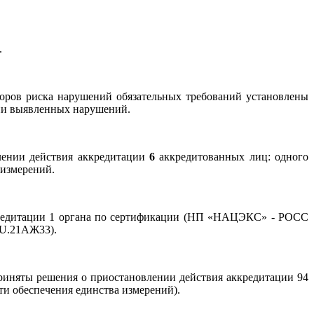
.
оров риска нарушений обязательных требований установлены
нии выявленных нарушений.
лении действия аккредитации
6
аккредитованных лиц: одного
 измерений.
кредитации 1 органа по сертификации (НП «НАЦЭКС» - РОСС
U.21АЖ33).
риняты решения о приостановлении действия аккредитации 94
ти обеспечения единства измерений).