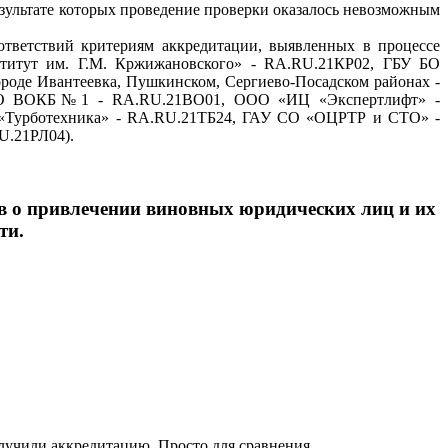
езультате которых проведение проверки оказалось невозможным
тветствий критериям аккредитации, выявленных в процессе
ститут им. Г.М. Кржижановского» - RA.RU.21КР02, ГБУ БО
оде Ивантеевка, Пушкинском, Сергиево-Посадском районах -
 ВО ВОКБ№1 - RA.RU.21ВО01, ООО «ИЦ «Экспертлифт» -
Турботехника» - RA.RU.21ТБ24, ГАУ СО «ОЦРТР и СТО» -
U.21РЛ04).
в о привлечении виновных юридических лиц и их
ти.
олучили аккредитацию. Просто для сравнения.