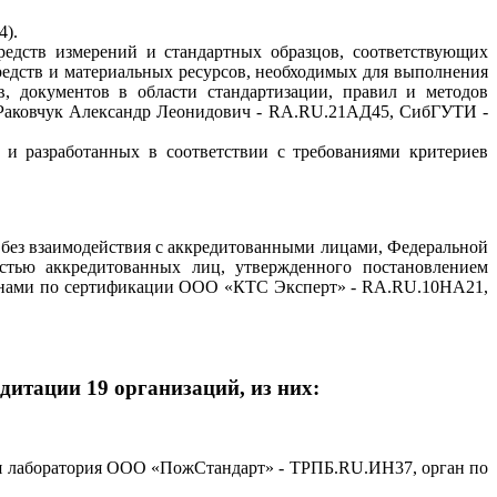
4).
средств измерений и стандартных образцов, соответствующих
редств и материальных ресурсов, необходимых для выполнения
, документов в области стандартизации, правил и методов
аковчук Александр Леонидович - RA.RU.21АД45, СибГУТИ -
у и разработанных в соответствии с требованиями критериев
ю без взаимодействия с аккредитованными лицами, Федеральной
стью аккредитованных лиц, утвержденного постановлением
рганами по сертификации ООО «КТС Эксперт» - RA.RU.10НА21,
едитации
19
организаций, из них:
ная лаборатория ООО «ПожСтандарт» - ТРПБ.RU.ИН37, орган по