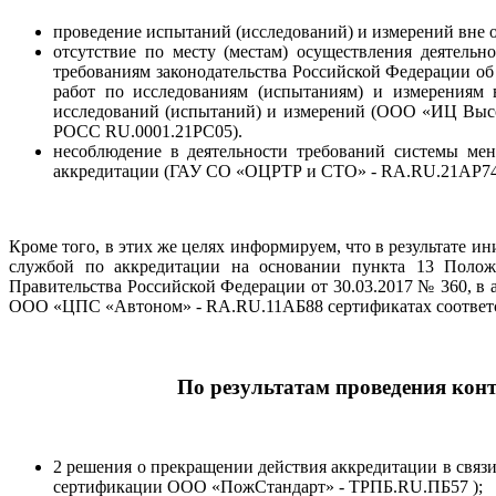
проведение испытаний (исследований) и измерений вне
отсутствие по месту (местам) осуществления деятельн
требованиям законодательства Российской Федерации об
работ по исследованиям (испытаниям) и измерениям 
исследований (испытаний) и измерений (ООО «ИЦ Выс
РОСС RU.0001.21РС05).
несоблюдение в деятельности требований системы мен
аккредитации (ГАУ СО «ОЦРТР и СТО» - RA.RU.21АР74
Кроме того, в этих же целях информируем, что в результате 
службой по аккредитации на основании пункта 13 Положе
Правительства Российской Федерации от 30.03.2017 № 360, 
ООО «ЦПС «Автоном» - RA.RU.11АБ88 сертификатах соответст
По результатам проведения кон
2 решения о прекращении действия аккредитации в свя
сертификации ООО «ПожСтандарт» - ТРПБ.RU.ПБ57 );