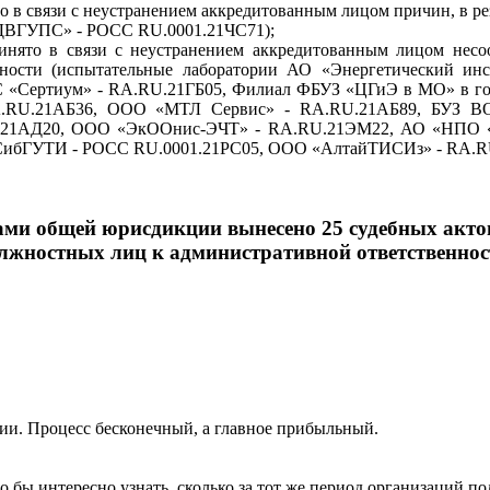
о в связи с неустранением аккредитованным лицом причин, в р
ДВГУПС» - РОСС RU.0001.21ЧС71);
инято в связи с неустранением аккредитованным лицом несоо
ности (испытательные лаборатории АО «Энергетический ин
 «Сертиум» - RA.RU.21ГБ05, Филиал ФБУЗ «ЦГиЭ в МО» в гор
RA.RU.21АБ36, ООО «МТЛ Сервис» - RA.RU.21АБ89, БУЗ
.21АД20, ООО «ЭкООнис-ЭЧТ» - RA.RU.21ЭМ22, АО «НПО «
 СибГУТИ - РОСС RU.0001.21РС05, ООО «АлтайТИСИз» - RA.R
ами общей юрисдикции вынесено 25 судебных акто
лжностных лиц к административной ответственнос
ии. Процесс бесконечный, а главное прибыльный.
 бы интересно узнать, сколько за тот же период организаций п