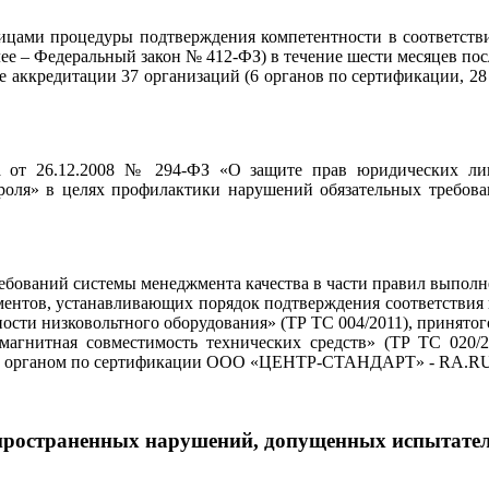
ицами процедуры подтверждения компетентности в соответствии
е – Федеральный закон № 412-ФЗ) в течение шести месяцев посл
е аккредитации 37 организаций (6 органов по сертификации, 2
она от 26.12.2008 № 294-ФЗ «О защите прав юридических л
нтроля» в целях профилактики нарушений обязательных требов
ебований системы менеджмента качества в части правил выполн
ментов, устанавливающих порядок подтверждения соответствия
ости низковольтного оборудования» (ТР ТС 004/2011), принято
омагнитная совместимость технических средств» (ТР ТС 020/
ены органом по сертификации ООО «ЦЕНТР-СТАНДАРТ» - RA.R
пространенных нарушений, допущенных
испытате