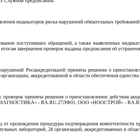
ых Службой предписаний.
ления индикаторов риска нарушений обязательных требований
новании поступивших обращений, а также выявленных индикат
о итогам завершения проверок выданы предписания об устране
 нарушений Росаккредитацией приняты решения о приостанов
организации, аккредитованной в области обеспечения единства
х проверок приняты решения о приостановлении действия ак
РОСДИАГНОСТИКА» - RA.RU.27ЛФ01, ООО «НООСТРОЙ» - RA.R
ц от прохождения процедуры подтверждения компетентности п
тельных лабораторий, 28 организаций, аккредитованных в облас