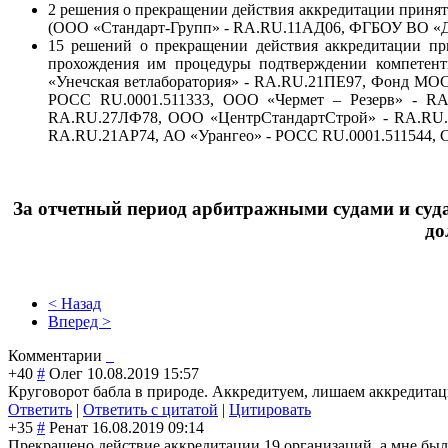
2 решения о прекращении действия аккредитации принят
(ООО «Стандарт-Групп» - RA.RU.11АД06, ФГБОУ ВО «
15 решений о прекращении действия аккредитации пр
прохождения им процедуры подтверждении компетент
«Унечская ветлаборатория» - RA.RU.21ПЕ97, Фонд МОС
РОСС RU.0001.511333, ООО «Чермет – Резерв» - 
RA.RU.27ЛФ78, ООО «ЦентрСтандартСтрой» - RA.RU
RA.RU.21АР74, АО «Урангео» - РОСС RU.0001.511544,
За отчетный период арбитражными судами и суд
до
< Назад
Вперед >
Комментарии
+40
#
Олег
10.08.2019 15:57
Круговорот бабла в природе. Аккредитуем, лишаем аккредитац
Ответить
|
Ответить с цитатой
|
Цитировать
+35
#
Ренат
16.08.2019 09:14
Прекращено действие аккредитации 19 организаций, а мне было