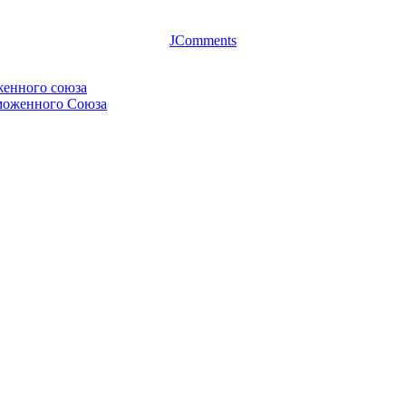
JComments
женного союза
аможенного Союза