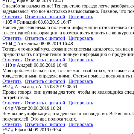
+112
#
Ефим
08.08.2019 16:45
Спасибо за разъяснение! Теперь стало гораздо легче разобрать
задумывался, что все настолько взаимосвязано. Главное, что п
Ответить
|
Ответить с цитатой
|
Цитировать
+105
#
Геннадий
08.08.2019 16:47
Нашел для себя немало полезной информации относительно стан
пласт нудной информации, а возможность влиять на конкурен
Ответить
|
Ответить с цитатой
|
Цитировать
+104
#
Анжелика
08.08.2019 16:48
Теперь я точно займусь созданием системы каталогов, так как в
предоставлять потребителям полную информацию о продукции,
Ответить
|
Ответить с цитатой
|
Цитировать
+110
#
Андрей
08.08.2019 16:49
Моя проблема была в том, то я не мог разобраться, что такое 
тождественными определениями. Статья помогла восполнить пр
Ответить
|
Ответить с цитатой
|
Цитировать
+92
#
Александр А.
15.08.2019 08:51
Проще говоря, они нужны для того, чтобы не являющийся специ
потребителя.
Ответить
|
Ответить с цитатой
|
Цитировать
+84
#
Viktor
20.08.2019 16:24
Чем выше унификация, тем дешевле производство. Всё верно. И
покупателей. Это два полюса таких.
Ответить
|
Ответить с цитатой
|
Цитировать
+57
#
Ефим
04.09.2019 09:34