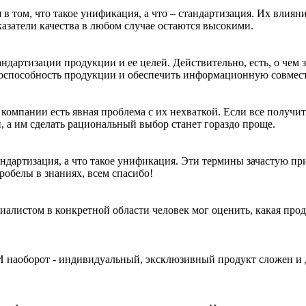
ся в том, что такое унификация, а что – стандартизация. Их вли
оказатели качества в любом случае остаются высокими.
дартизации продукции и ее целей. Действительно, есть, о чем 
тоспособность продукции и обеспечить информационную совмес
 компании есть явная проблема с их нехваткой. Если все получит
 а им сделать рациональный выбор станет гораздо проще.
стандартизация, а что такое унификация. Эти термины зачастую п
обелы в знаниях, всем спасибо!
алистом в конкретной области человек мог оценить, какая проду
 наоборот - индивидуальный, эксклюзивный продукт сложен и до