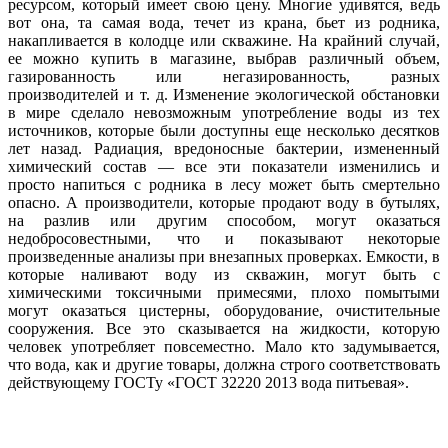
ресурсом, который имеет свою цену. Многие удивятся, ведь
вот она, та самая вода, течет из крана, бьет из родника,
накапливается в колодце или скважине. На крайний случай,
ее можно купить в магазине, выбрав различный объем,
газированность или негазированность, разных
производителей и т. д. Изменение экологической обстановки
в мире сделало невозможным употребление воды из тех
источников, которые были доступны еще несколько десятков
лет назад. Радиация, вредоносные бактерии, измененный
химический состав — все эти показатели изменились и
просто напиться с родника в лесу может быть смертельно
опасно. А производители, которые продают воду в бутылях,
на разлив или другим способом, могут оказаться
недобросовестными, что и показывают некоторые
произведенные анализы при внезапных проверках. Емкости, в
которые наливают воду из скважин, могут быть с
химическими токсичными примесями, плохо помытыми
могут оказаться цистерны, оборудование, очистительные
сооружения. Все это сказывается на жидкости, которую
человек употребляет повсеместно. Мало кто задумывается,
что вода, как и другие товары, должна строго соответствовать
действующему ГОСТу «ГОСТ 32220 2013 вода питьевая».