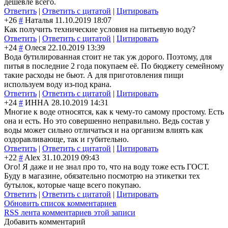
дешевле всего.
Ответить
|
Ответить с цитатой
|
Цитировать
+26
#
Наталья
11.10.2019 18:07
Как получить технические условия на питьевую воду?
Ответить
|
Ответить с цитатой
|
Цитировать
+24
#
Олеся
22.10.2019 13:39
Вода бутилированная стоит не так уж дорого. Поэтому, для
питья в последние 2 года покупаем её. По бюджету семейному
такие расходы не бьют. А для приготовления пищи
используем воду из-под крана.
Ответить
|
Ответить с цитатой
|
Цитировать
+24
#
ИННА
28.10.2019 14:31
Многие к воде относятся, как к чему-то самому простому. Есть
она и есть. Но это совершенно неправильно. Ведь состав у
воды может сильно отличаться и на организм влиять как
оздоравливающе, так и губительно.
Ответить
|
Ответить с цитатой
|
Цитировать
+22
#
Alex
31.10.2019 09:43
Ого! Я даже и не знал про то, что на воду тоже есть ГОСТ.
Буду в магазине, обязательно посмотрю на этикетки тех
бутылок, которые чаще всего покупаю.
Ответить
|
Ответить с цитатой
|
Цитировать
Обновить список комментариев
RSS лента комментариев этой записи
Добавить комментарий