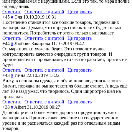
или продаваемая с нарушениями. Если это так, то мера вполне
оправданная.
Ответить
|
Ответить с цитатой
|
Цитировать
+45
#
Эля
10.10.2019 10:31
Постепенно становится всё больше товаров, подлежащих
маркировке. Думаю, что впредь список таких будет только
пополняться. Потребитель от этого только выигрывает.
Ответить
|
Ответить с цитатой
|
Цитировать
+44
#
Любовь Закирова
11.10.2019 09:42
От маркировки хуже не будет. Это позволит лучше
контролировать качество очередных групп товаров. И
производители с продавцами, кто честно работает, против не
будут.
Ответить
|
Ответить с цитатой
|
Цитировать
+43
#
Инна
22.10.2019 13:22
Вижу, в основном одежды и обуви нововведения касаются.
Значит, порядка на рынке текстиля больше станет. А ведь ещё
лет 10 назад ужас, что творилось. Один ширпотреб шёл на
прилавки.
Ответить
|
Ответить с цитатой
|
Цитировать
+38
#
Albert
31.10.2019 09:27
Да вообще всю более менее дорогую продукцию нужно
маркировать Принять такое решение на государственном
уровне и не распыляться каждый раз по отдельным видам
товаров.