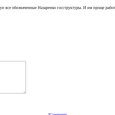
п все обозначенные Назаренко госструктуры. И им проще работат
JComments