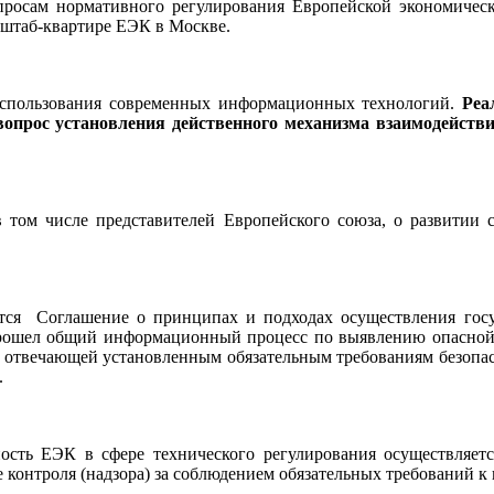
вопросам нормативного регулирования Европейской экономич
 штаб-квартире ЕЭК в Москве.
использования современных информационных технологий.
Реа
опрос установления действенного механизма взаимодейст
 том числе представителей Европейского союза, о развитии с
ся Соглашение о принципах и подходах осуществления госуд
 прошел общий информационный процесс по выявлению опасной 
отвечающей установленным обязательным требованиям безопасн
.
ность ЕЭК в сфере технического регулирования осуществляет
 контроля (надзора) за соблюдением обязательных требований к