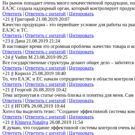
На рынок попадает очень много некачественной продукции, п
ЕАЭС создала надзорный орган, который контролирует проду
Ответить
|
Ответить с цитатой
|
Цитировать
+21
#
Григорий
21.08.2019 20:07
Качество продукции - это первейшее условие для работы на ры
ЕАЭС и ТС.
Ответить
|
Ответить с цитатой
|
Цитировать
+23
#
Дана
21.08.2019 21:24
В настоящее время это огромная проблема -качество товара и 
Ответить
|
Ответить с цитатой
|
Цитировать
+24
#
Vadim M
23.08.2019 09:25
Все государственные структуры делают общее дело – заботятся
Ответить
|
Ответить с цитатой
|
Цитировать
+21
#
Кирилл
25.08.2019 18:40
То, что ЕАЭС и ЕС начали сотрудничество в области контроля 
Ответить
|
Ответить с цитатой
|
Цитировать
+21
#
Георгий
26.08.2019 10:42
Тема затронутая в статье очень близка и понятна для меня. 
Ответить
|
Ответить с цитатой
|
Цитировать
+21
#
ИГОРЬ
26.08.2019 10:44
Хотел бы выделить тезис: "Создание эффективной системы ко
Ответить
|
Ответить с цитатой
|
Цитировать
+21
#
Khineva Nataliya
26.08.2019 11:54
Я думаю, что создание эффективной системы контроля очень в
Ответить
|
Ответить с цитатой
|
Цитировать