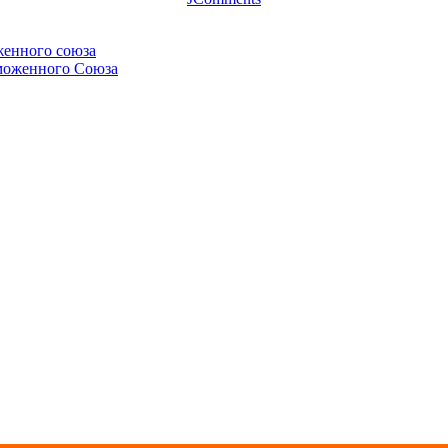
женного союза
аможенного Союза