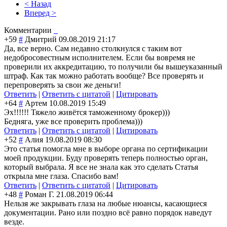
< Назад
Вперед >
Комментарии
+59
#
Дмитрий
09.08.2019 21:17
Да, все верно. Сам недавно столкнулся с таким вот
недобросовестным исполнителем. Если бы вовремя не
проверили их аккредитацию, то получили бы вышеуказанный
штраф. Как так можно работать вообще? Все проверять и
перепроверять за свои же деньги!
Ответить
|
Ответить с цитатой
|
Цитировать
+64
#
Артем
10.08.2019 15:49
Эх!!!!!! Тяжело живётся таможенному брокер)))
Бедняга, уже все проверить проблема)))
Ответить
|
Ответить с цитатой
|
Цитировать
+52
#
Алия
19.08.2019 08:30
Это статья помогла мне в выборе органа по сертификации
моей продукции. Буду проверять теперь полностью орган,
который выбрала. Я все не знала как это сделать Статья
открыла мне глаза. Спасибо вам!
Ответить
|
Ответить с цитатой
|
Цитировать
+48
#
Роман Г.
21.08.2019 06:44
Нельзя же закрывать глаза на любые нюансы, касающиеся
документации. Рано или поздно всё равно порядок наведут
везде.