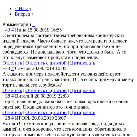
< Назад
Вперед >
Комментарии
+43
#
Нина
15.08.2019 16:55
С контролем за соответствием требованиям кондитерских
изделий тяжело. Часто бывает так, что сам рецепт отвечает
определённым требованиям, но при производстве он не
соблюдается. Не докладывают того, что должно быть. А то,
что кладут, заменяют продуктами подешевле.
Ответить
|
Ответить с цитатой
|
Цитировать
+33
#
Самсон
20.08.2019 10:05
А скажите примеру пожалуйста, эти условия действуют
только лишь для стран-участниц ТС, а если к примеру я завезу
торт из дальнего зарубежья?
Ответить
|
Ответить с цитатой
|
Цитировать
+38
#
Виталий
20.08.2019 22:08
Торты наверное должны быть не только красивые а и очень
вкусные. Я как кондитер это точно знаю.
Ответить
|
Ответить с цитатой
|
Цитировать
+28
#
ИГОРЬ
20.08.2019 23:07
Вот вот! Технические условия это целая гряда подводных
камней и очень хорошо, что есть компания, обратившись в
которую снимешь с себя головную боль и вздохнёшь полной