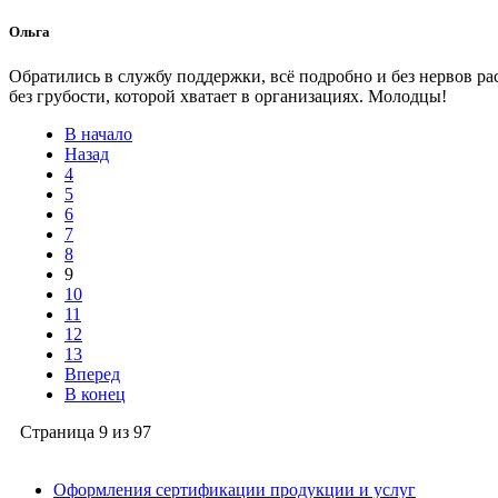
Ольга
Обратились в службу поддержки, всё подробно и без нервов ра
без грубости, которой хватает в организациях. Молодцы!
В начало
Назад
4
5
6
7
8
9
10
11
12
13
Вперед
В конец
Страница 9 из 97
Оформления сертификации продукции и услуг