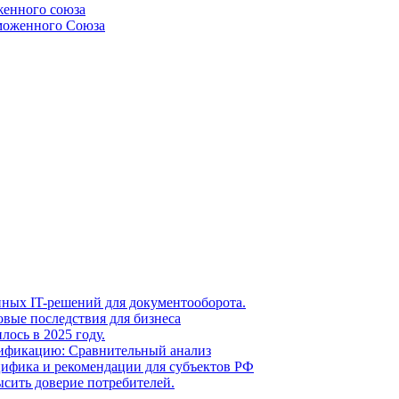
женного союза
аможенного Союза
ных IT-решений для документооборота.
вые последствия для бизнеса
ось в 2025 году.
тификацию: Сравнительный анализ
цифика и рекомендации для субъектов РФ
сить доверие потребителей.