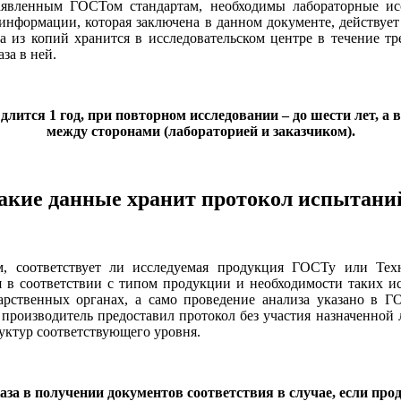
 заявленным ГОСТом стандартам, необходимы лабораторные и
 информации, которая заключена в данном документе, действуе
а из копий хранится в исследовательском центре в течение т
за в ней.
лится 1 год, при повторном исследовании – до шести лет, а 
между сторонами (лабораторией и заказчиком).
акие данные хранит протокол испытани
 соответствует ли исследуемая продукция ГОСТу или Техн
я в соответствии с типом продукции и необходимости таких ис
арственных органах, а само проведение анализа указано в 
 производитель предоставил протокол без участия назначенной л
руктур соответствующего уровня.
за в получении документов соответствия в случае, если пр