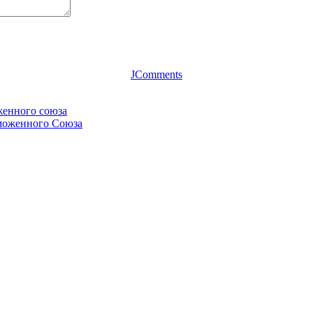
JComments
женного союза
аможенного Союза