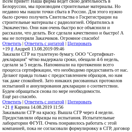
Всем привет! Наша фирма ведет свою деятельность в
Белоруссии, мы производим строительные материалы. Но
недавно мы нашли точки сбыта в России. Для этого нужно
было срочно получить Свительства о Госрегистрации на
строительные материалы с радиологией. Обратились в
Экокачество. Они нам очень быстро все объяснили и
рассказли, что делать. Все сделали качественно и быстро! А
мы не потеряли Заказчиков. Огромное спасибо!
Ответить
|
Ответить с цитатой
|
Цитировать
+19
#
Андрей
13.08.2019 09:46
Заказали СГР на туалетную бумагу. ООО "Сертификат-
декларация" чётко выдержала сроки, обещали 4-6 недель,
сделали за 5 недель. Напоминали на протяжении всего
процесса сертификации, что необходимо предоставить от нас.
Делают правда только с предоставлением образцов, но нам
так даже спокойней. Зато никаких рисованных протоколов
испытаний и аннулирования декларации о соответствии.
Будем обращаться снова по мере необходимости.
Ещё раз спасибо.
Ответить
|
Ответить с цитатой
|
Цитировать
+21
#
Карина
14.08.2019 11:56
Заказывали СГР на краску. Вышла СГР через 4 недели.
Предоставляли образцы на испытания. Испытательные
лаборатории ФГУП. Очень понравилось работать с этой
компанией, пока не согласовали формулировку в СГР, договор