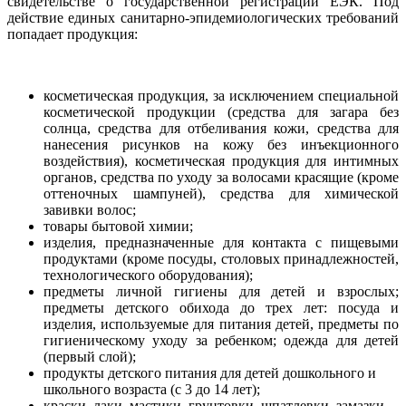
свидетельстве о государственной регистрации ЕЭК. Под
действие единых санитарно-эпидемиологических требований
попадает продукция:
косметическая продукция, за исключением специальной
косметической продукции (средства для загара без
солнца, средства для отбеливания кожи, средства для
нанесения рисунков на кожу без инъекционного
воздействия), косметическая продукция для интимных
органов, средства по уходу за волосами красящие (кроме
оттеночных шампуней), средства для химической
завивки волос;
товары бытовой химии;
изделия, предназначенные для контакта с пищевыми
продуктами (кроме посуды, столовых принадлежностей,
технологического оборудования);
предметы личной гигиены для детей и взрослых;
предметы детского обихода до трех лет: посуда и
изделия, используемые для питания детей, предметы по
гигиеническому уходу за ребенком; одежда для детей
(первый слой);
продукты детского питания для детей дошкольного и
школьного возраста (с 3 до 14 лет);
краски, лаки, мастики, грунтовки, шпатлевки, замазки,