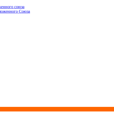
женного союза
аможенного Союза