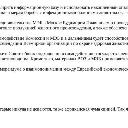
ширить информационную базу и использовать накопленный опыт
ктике и мерам борьбы с инфекционными болезнями животных», –
представительства МЭБ в Москве Будимиром Плавшичем о прове
говле продукцией животного происхождения, а также обеспечен
имодействие Комиссии и МЭБ и в дальнейшем будет способствов
екомендаций Всемирной организации по охране здоровья животн
ке в Союзе общих подходов по взаимодействию государств-чле
ивотноводства. Кроме того, материалы ВОЗ и МЭБ применяются
морандума о взаимопонимании между Евразийской экономическо
 старые никуда не деваются, та же африканская чума свиней. Та