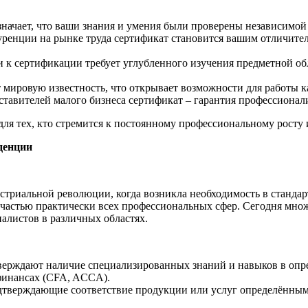
начает, что ваши знания и умения были проверены независимой с
уренции на рынке труда сертификат становится вашим отличите
к сертификации требует углубленного изучения предметной обла
ировую известность, что открывает возможности для работы как
тавителей малого бизнеса сертификат – гарантия профессионали
для тех, кто стремится к постоянному профессиональному росту
денции
триальной революции, когда возникла необходимость в стандарт
 частью практически всех профессиональных сфер. Сегодня мн
листов в различных областях.
ерждают наличие специализированных знаний и навыков в опред
финансах (CFA, ACCA).
тверждающие соответствие продукции или услуг определённым 