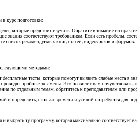
 в курс подготовки:
елы, которые предстоит изучить. Обратите внимание на практич
ие знания соответствуют требованиям. Если есть пробелы, сост
те список рекомендуемых книг, статей, видеоуроков и форумов
я следующими методами:
бесплатные тесты, которые помогут выявить слабые места в зн
проводят пробные экзамены. Это позволит вам почувствовать ат
ения по отдельным темам, обратитесь к преподавателям или пр
ий и определить, сколько времени и усилий потребуется для под
я и выбрать ту программу, которая максимально соответствует 