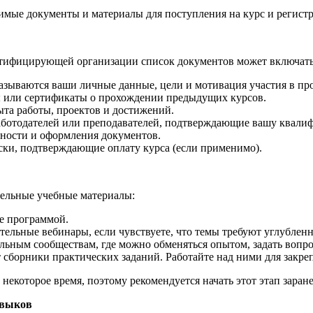
мые документы и материалы для поступления на курс и регистр
ертифицирующей организации список документов может включать
казываются ваши личные данные, цели и мотивация участия в пр
 или сертификаты о прохождении предыдущих курсов.
та работы, проектов и достижений.
работодателей или преподавателей, подтверждающие вашу квали
ности и оформления документов.
ки, подтверждающие оплату курса (если применимо).
тельные учебные материалы:
е программой.
ельные вебинары, если чувствуете, что темы требуют углубленн
ьным сообществам, где можно обменяться опытом, задать вопро
сборники практических заданий. Работайте над ними для закре
некоторое время, поэтому рекомендуется начать этот этап заране
авыков