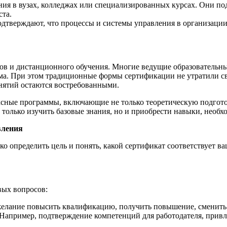
ия в вузах, колледжах или специализированных курсах. Они п
ста.
дтверждают, что процессы и системы управления в организации
сов и дистанционного обучения. Многие ведущие образователь
дома. При этом традиционные формы сертификации не утратили с
нятий остаются востребованными.
сные программы, включающие не только теоретическую подготов
 только изучить базовые знания, но и приобрести навыки, необх
вления
тко определить цель и понять, какой сертификат соответствует
вых вопросов:
елание повысить квалификацию, получить повышение, сменить 
Например, подтверждение компетенций для работодателя, привл