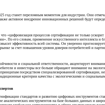
025 год станет переломным моментом для индустрии. Они отмеча
а также активное внедрение инновационных решений будут опре
 что «цифровизация процессов сертификации не только ускорит 
ии». По его словам, применение искусственного интеллекта и б
 повысит эффективность всей системы. Он уверенно прогнозируе
рынке за счет повышения уровня доверия потребителей и партне
тойчивости и социальной ответственности, акцентирует вниман
ребители и инвесторы все больше обращают внимание на эколог
принципам посредством специализированной сертификации, неи
радиционные критерии качества с экологическими и социальным
спертов
унификации стандартов и развитию цифровых инструментов ста
ие аналитических инструментов на базе больших данных и широ
контексте глобальное сотрудничество и обмен опытом между раз