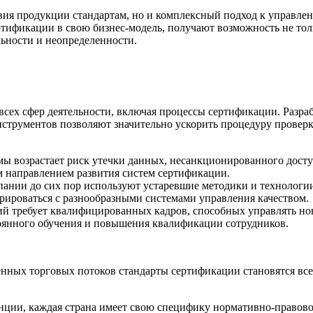
вия продукции стандартам, но и комплексный подход к управлен
ификации в свою бизнес-модель, получают возможность не тольк
льности и неопределенности.
 всех сфер деятельности, включая процессы сертификации. Раз
нструментов позволяют значительно ускорить процедуру провер
 возрастает риск утечки данных, несанкционированного доступ
 направлением развития систем сертификации.
ании до сих пор используют устаревшие методики и технологии
рироваться с разнообразными системами управления качеством.
й требует квалифицированных кадров, способных управлять но
оянного обучения и повышения квалификации сотрудников.
енных торговых потоков стандарты сертификации становятся вс
ции, каждая страна имеет свою специфику нормативно-правовог