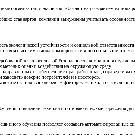
ые организации и эксперты работают над созданием единых ра
бщих стандартов, компании вынуждены учитывать особенности 
ть экологической устойчивости и социальной ответственности.
ветствия высоким стандартам корпоративной социальной ответст
требований к экологической безопасности, компании вынуждены 
ых методик оценки воздействия на окружающую среду.
направленных на обеспечение прав работников, справедливых у
завоевать доверие потребителей и инвесторов.
азвитие становится ключевым фактором успеха, и сертификаци
бучения и блокчейн-технологий открывает новые горизонты для
инного обучения позволяет создавать автоматизированные сист
спечения прозрачности и неизменности данных о сертификации 