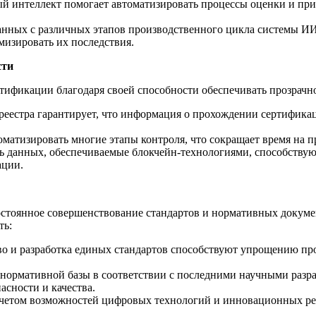
 интеллект помогает автоматизировать процессы оценки и при
анных с различных этапов производственного цикла системы И
мизировать их последствия.
сти
тификации благодаря своей способности обеспечивать прозрачно
еестра гарантирует, что информация о прохождении сертифика
оматизировать многие этапы контроля, что сокращает время на 
ь данных, обеспечиваемые блокчейн-технологиями, способств
ации.
стоянное совершенствование стандартов и нормативных докумен
ть:
 и разработка единых стандартов способствуют упрощению про
нормативной базы в соответствии с последними научными разр
сности и качества.
учетом возможностей цифровых технологий и инновационных ре