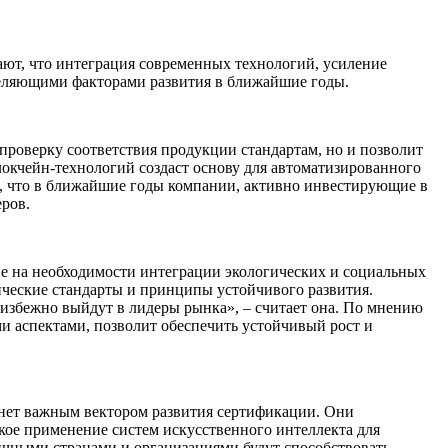
ют, что интеграция современных технологий, усиление
деляющими факторами развития в ближайшие годы.
проверку соответствия продукции стандартам, но и позволит
локчейн-технологий создаст основу для автоматизированного
т, что в ближайшие годы компании, активно инвестирующие в
ров.
ие на необходимости интеграции экологических и социальных
ические стандарты и принципы устойчивого развития.
збежно выйдут в лидеры рынка», – считает она. По мнению
и аспектами, позволит обеспечить устойчивый рост и
нет важным вектором развития сертификации. Они
кое применение систем искусственного интеллекта для
личными странами и организациями будут способствовать