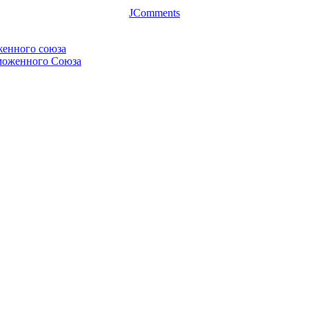
JComments
женного союза
аможенного Союза