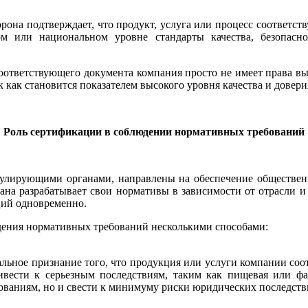
орона подтверждает, что продукт, услуга или процесс соответ
 или национальном уровне стандарты качества, безопасно
соответствующего документа компания просто не имеет права в
к как становится показателем высокого уровня качества и довери
Роль сертификации в соблюдении нормативных требований
гулирующими органами, направлены на обеспечение обществен
рана разрабатывает свои нормативы в зависимости от отрасли
ций одновременно.
дения нормативных требований несколькими способами:
ьное признание того, что продукция или услуги компании соо
ривести к серьезным последствиям, таким как пищевая или ф
бованиям, но и свести к минимуму риски юридических последств