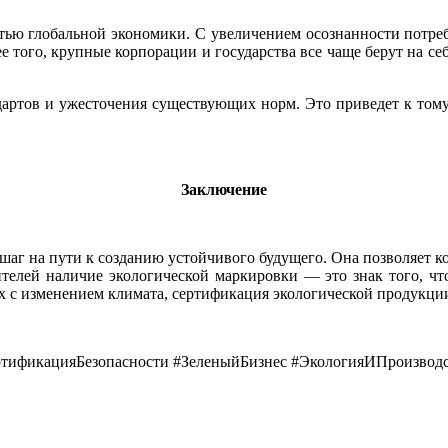
стью глобальной экономики. С увеличением осознанности потр
 того, крупные корпорации и государства все чаще берут на себ
тов и ужесточения существующих норм. Это приведет к тому, 
Заключение
г на пути к созданию устойчивого будущего. Она позволяет ко
телей наличие экологической маркировки — это знак того, чт
 с изменением климата, сертификация экологической продукции
ртификацияБезопасности #ЗеленыйБизнес #ЭкологияИПроизвод