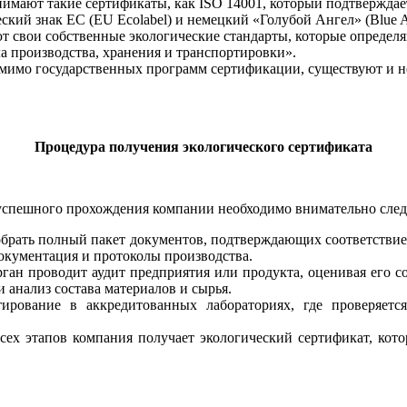
нимают такие сертификаты, как ISO 14001, который подтвержда
кий знак ЕС (EU Ecolabel) и немецкий «Голубой Ангел» (Blue A
т свои собственные экологические стандарты, которые определя
а производства, хранения и транспортировки».
имо государственных программ сертификации, существуют и не
Процедура получения экологического сертификата
 успешного прохождения компании необходимо внимательно след
брать полный пакет документов, подтверждающих соответствие 
окументация и протоколы производства.
н проводит аудит предприятия или продукта, оценивая его со
и анализ состава материалов и сырья.
рование в аккредитованных лабораториях, где проверяетс
ех этапов компания получает экологический сертификат, кот