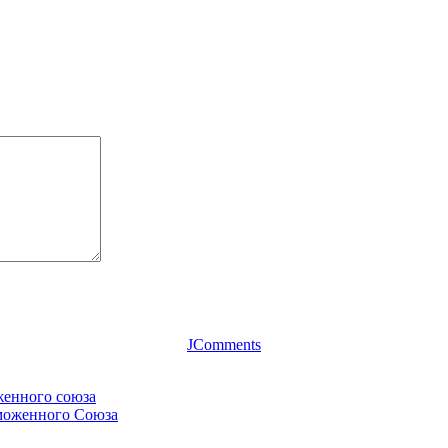
JComments
женного союза
аможенного Союза