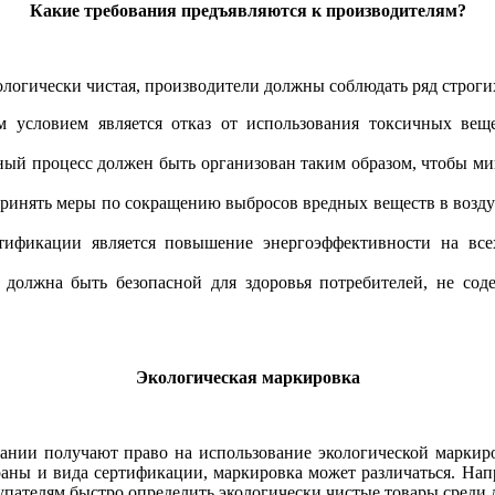
Какие требования предъявляются к производителям?
ологически чистая, производители должны соблюдать ряд строги
условием является отказ от использования токсичных веще
ый процесс должен быть организован таким образом, чтобы ми
инять меры по сокращению выбросов вредных веществ в воздух,
ификации является повышение энергоэффективности на всех
должна быть безопасной для здоровья потребителей, не соде
Экологическая маркировка
ании получают право на использование экологической маркиро
траны и вида сертификации, маркировка может различаться. На
упателям быстро определить экологически чистые товары среди 