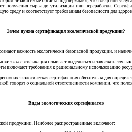
отором независимые органы подтверждают, что товар или услуга
 от получения сырья до утилизации или переработки. Сертифик
ю среду и соответствует требованиям безопасности для здоров
Зачем нужна сертификация экологической продукции?
сознают важность экологически безопасной продукции, и налич
ке эко-сертификация помогает выделиться и завоевать лояльно
ты включают требования к рациональному использованию ресу
регионах экологическая сертификация обязательна для определ
кой говорят о социальной ответственности компании, что полож
Виды экологических сертификатов
еской продукции. Наиболее распространенные включают: