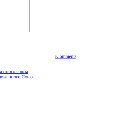
JComments
женного союза
аможенного Союза