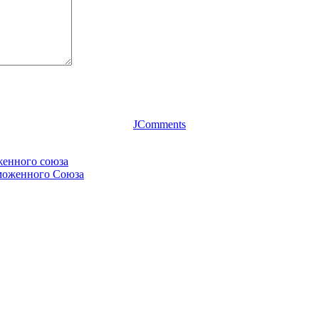
JComments
женного союза
аможенного Союза