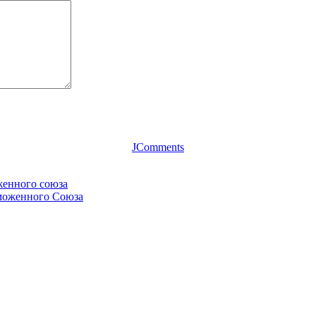
JComments
женного союза
аможенного Союза