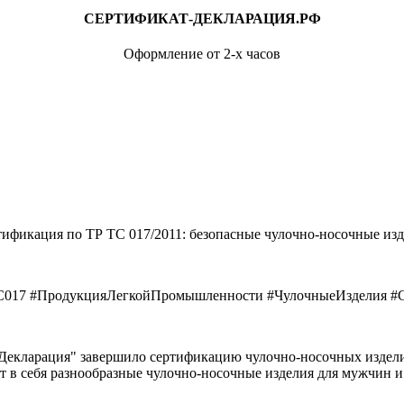
СЕРТИФИКАТ-ДЕКЛАРАЦИЯ.РФ
Оформление от 2-х часов
ификация по ТР ТС 017/2011: безопасные чулочно-носочные из
С017 #ПродукцияЛегкойПромышленности #ЧулочныеИзделия #С
екларация" завершило сертификацию чулочно-носочных изделий
т в себя разнообразные чулочно-носочные изделия для мужчин 