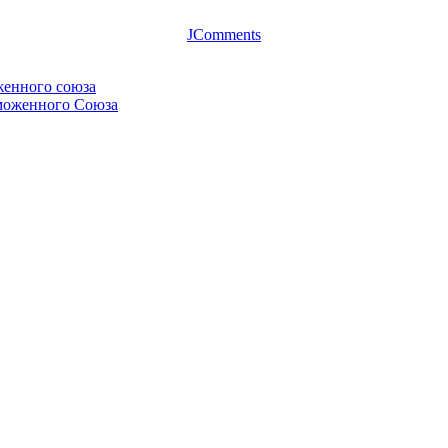
JComments
женного союза
аможенного Союза