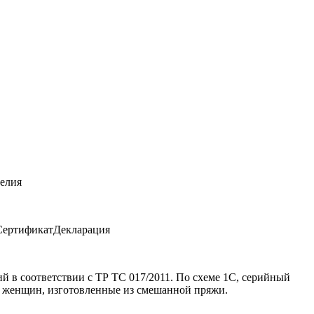
делия
ертификатДекларация
 в соответствии с ТР ТС 017/2011. По схеме 1С, серийный
и женщин, изготовленные из смешанной пряжи.