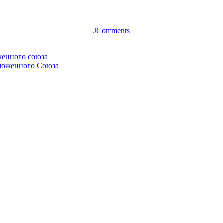
JComments
женного союза
аможенного Союза