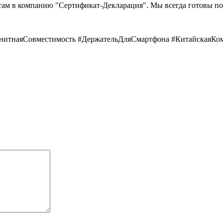
там в компанию "Сертификат-Декларация". Мы всегда готовы по
нитнаяСовместимость #ДержательДляСмартфона #КитайскаяКом