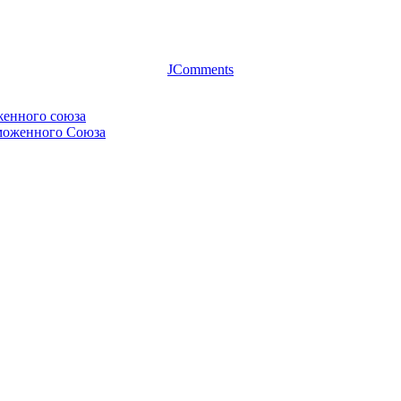
JComments
женного союза
аможенного Союза