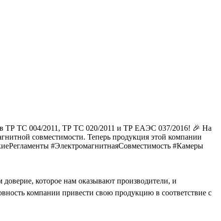
 ТР ТС 004/2011, ТР ТС 020/2011 и ТР ЕАЭС 037/2016! 🎉 На
магнитной совместимости. Теперь продукция этой компании
ескиеРегламенты #ЭлектромагнитнаяСовместимость #Камеры
 доверие, которое нам оказывают производители, и
овность компании привести свою продукцию в соответствие с