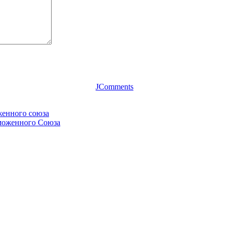
JComments
женного союза
аможенного Союза