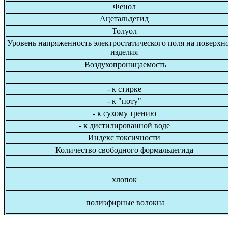
Фенол
Ацетальдегид
Толуол
Уровень напряженность электростатического поля на поверхн
изделия
Воздухопроницаемость
- к стирке
- к "поту"
- к сухому трению
- к дистилированной воде
Индекс токсичности
Количество свободного формальдегида
хлопок
полиэфирные волокна