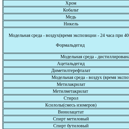
Хром
Кобальт
Медь
Никель
Модельная среда - воздух(время экспозиции - 24 часа при 40
Формальдегид
Модельная среда - дистиллированая
Ацетальдегид
Диметилтерефталат
Модельная среда - воздух (время эксп
Метилакрилат
Метилметакрилат
Стирол
Ксилолы(смесь изомеров)
Винилацетат
Спирт метиловый
Спирт бутиловый