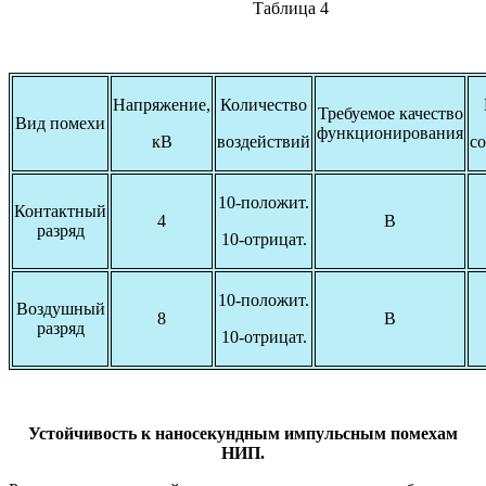
Таблица 4
Напряжение,
Количество
Требуемое качество
Вид помехи
функционирования
кВ
воздействий
со
10-положит.
Контактный
4
В
разряд
10-отрицат.
10-положит.
Воздушный
8
В
разряд
10-отрицат.
Устойчивость к наносекундным импульсным помехам
НИП.