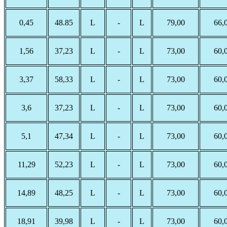
0,45
48.85
L
-
L
79,00
66,
1,56
37,23
L
-
L
73,00
60,
3,37
58,33
L
-
L
73,00
60,
3,6
37,23
L
-
L
73,00
60,
5,1
47,34
L
-
L
73,00
60,
11,29
52,23
L
-
L
73,00
60,
14,89
48,25
L
-
L
73,00
60,
18,91
39,98
L
-
L
73,00
60,