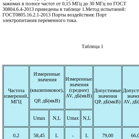
зажимах в полосе частот от 0,15 МГц до 30 МГц по ГОСТ
30804.6.4-2013 приведены в таблице 1.Метод испытаний:
ГОСТ0805.16.2.1-2013 Порты воздействия: Порт
электропитания переменного тока.
Таблица 1
Измеренные
Измеренные
значения
значения
(квазипиковое),
(среднее)
Частота
Допустимые
Допус
AV, дБ(мкВ)
измерений,
значения
значе
QP, дБ(мкВ)
МГЦ
QP, дБ(мкВ)
AV, дБ
Umax
N,L
Umax
N,L
0,2
58,45
L
-
L
79,00
66,