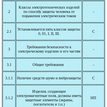
Классы электротехнических изделий
2
по способу защиты человека от
-
поражения электрическим током
Устанавливается пять классов защиты:
2.1
С
0, 01, I, II, III.
Требования безопасности к
3
-
электрическому изделию и его частям
3.1
Общие требования
-
3.1.1
Наличие средств шумо и виброзащиты
С
Изделия, создающие
электромагнитные поля, должны иметь
3.1.2
НП
защитные элементы (экраны,
поглотители и т.п.)