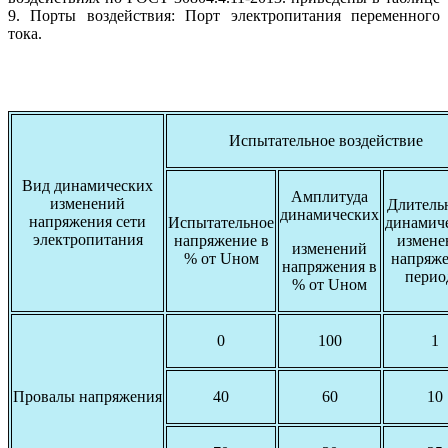
9. Порты воздействия: Порт электропитания переменного
тока.
Испытательное воздействие
Вид динамических
Амплитуда
изменений
Длитель
динамических
напряжения сети
Испытательное
динамич
электропитания
напряжение в
измене
изменений
% от Uном
напряже
напряжения в
перио
% от Uном
0
100
1
Провалы напряжения
40
60
10