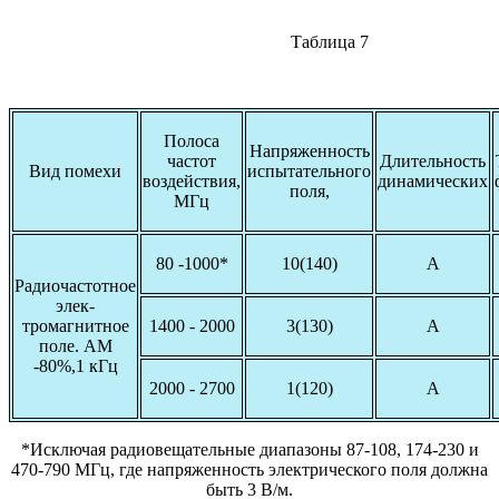
Таблица 7
Полоса
Напряженность
частот
Длительность
Вид помехи
испытательного
воздействия,
динамических
поля,
МГц
80 -1000*
10(140)
А
Радиочастотное
элек-
тромагнитное
1400 - 2000
3(130)
А
поле. АМ
-80%,1 кГц
2000 - 2700
1(120)
А
*Исключая радиовещательные диапазоны 87-108, 174-230 и
470-790 МГц, где напряженность электрического поля должна
быть 3 В/м.