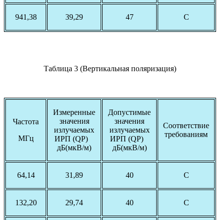
941,38
39,29
47
С
Таблица 3 (Вертикальная поляризация)
Измеренные
Допустимые
значения
значения
Частота
Соответствие
излучаемых
излучаемых
требованиям
МГц
ИРП (QP)
ИРП (QP)
дБ(мкВ/м)
дБ(мкВ/м)
64,14
31,89
40
С
132,20
29,74
40
С