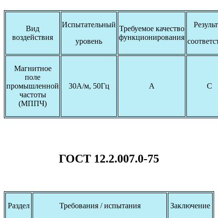
Испытательный
Результ
Вид
Требуемое качество
воздействия
функционирования
уровень
соответс
Магнитное
поле
промышленной
30А/м, 50Гц
А
С
частоты
(МППЧ)
ГОСТ 12.2.007.0-75
Раздел
Требования / испытания
Заключение