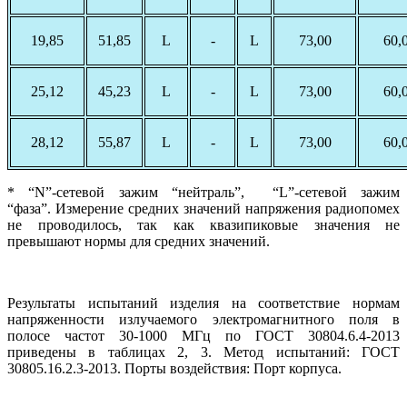
19,85
51,85
L
-
L
73,00
60,
25,12
45,23
L
-
L
73,00
60,
28,12
55,87
L
-
L
73,00
60,
* “N”-сетевой зажим “нейтраль”, “L”-сетевой зажим
“фаза”. Измерение средних значений напряжения радиопомех
не проводилось, так как квазипиковые значения не
превышают нормы для средних значений.
Результаты испытаний изделия на соответствие нормам
напряженности излучаемого электромагнитного поля в
полосе частот 30-1000 МГц по ГОСТ 30804.6.4-2013
приведены в таблицах 2, 3. Метод испытаний: ГОСТ
30805.16.2.3-2013. Порты воздействия: Порт корпуса.