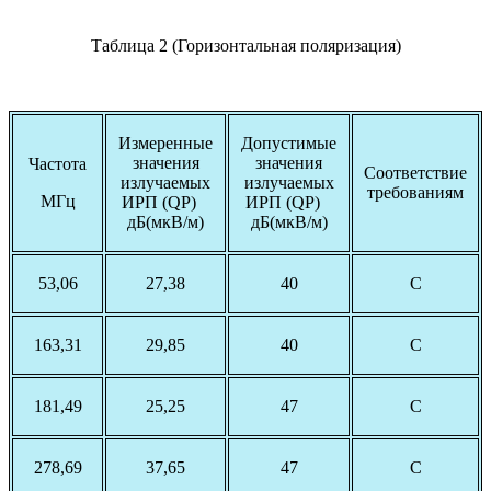
Таблица 2 (Горизонтальная поляризация)
Измеренные
Допустимые
значения
значения
Частота
Соответствие
излучаемых
излучаемых
требованиям
МГц
ИРП (QP)
ИРП (QP)
дБ(мкВ/м)
дБ(мкВ/м)
53,06
27,38
40
С
163,31
29,85
40
С
181,49
25,25
47
С
278,69
37,65
47
С