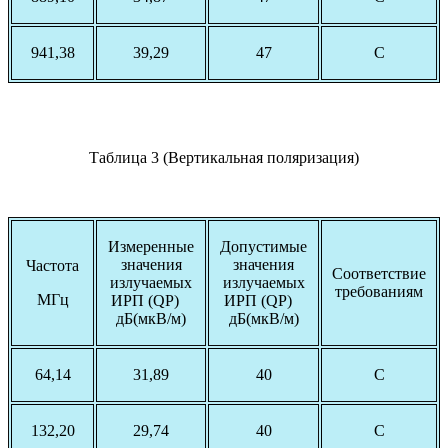
941,38
39,29
47
С
Таблица 3 (Вертикальная поляризация)
Измеренные
Допустимые
значения
значения
Частота
Соответствие
излучаемых
излучаемых
требованиям
МГц
ИРП (QP)
ИРП (QP)
дБ(мкВ/м)
дБ(мкВ/м)
64,14
31,89
40
С
132,20
29,74
40
С