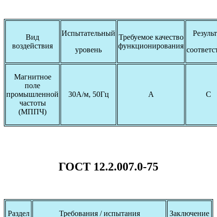
Испытательный
Результ
Вид
Требуемое качество
воздействия
функционирования
уровень
соответс
Магнитное
поле
промышленной
30А/м, 50Гц
А
С
частоты
(МППЧ)
ГОСТ 12.2.007.0-75
Раздел
Требования / испытания
Заключение