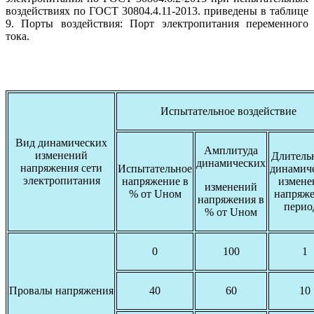
воздействиях по ГОСТ 30804.4.11-2013. приведены в таблице
9. Порты воздействия: Порт электропитания переменного
тока.
Испытательное воздействие
Вид динамических
Амплитуда
изменений
Длитель
динамических
напряжения сети
Испытательное
динамич
электропитания
напряжение в
измене
изменений
% от Uном
напряже
напряжения в
перио
% от Uном
0
100
1
Провалы напряжения
40
60
10