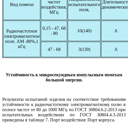
частот
Длительност
Вид помехи
испытательного
воздействия,
динамически
поля,
МГц
0,15 - 47, 68
10(140)
А
Радиочастотное
- 80
электромагнитное
поле. АМ -80%,1
кГц
47 - 68
3(130)
А
Устойчивость к микросекундным импульсным помехам
большой энергии.
Результаты испытаний изделия на соответствие требованиям
устойчивости к радиочастотному электромагнитному полю в
полосе частот от 80 до 1000 МГц по ГОСТ 30804.6.2-2013 при
испытательных воздействиях по ГОСТ 30804.4.3-2013
приведены в таблице 7. Порт воздействия: Порт корпуса.