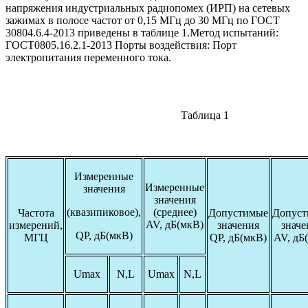
напряжения индустриальных радиопомех (ИРП) на сетевых
зажимах в полосе частот от 0,15 МГц до 30 МГц по ГОСТ
30804.6.4-2013 приведены в таблице 1.Метод испытаний:
ГОСТ0805.16.2.1-2013 Порты воздействия: Порт
электропитания переменного тока.
Таблица 1
Измеренные
Измеренные
значения
значения
(квазипиковое),
(среднее)
Частота
Допустимые
Допус
AV, дБ(мкВ)
измерений,
значения
значе
QP, дБ(мкВ)
МГЦ
QP, дБ(мкВ)
AV, дБ
Umax
N,L
Umax
N,L