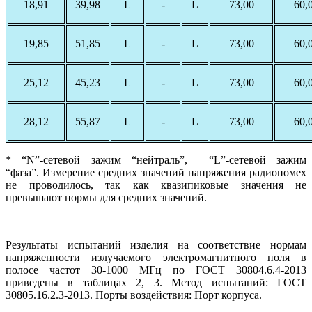
18,91
39,98
L
-
L
73,00
60,
19,85
51,85
L
-
L
73,00
60,
25,12
45,23
L
-
L
73,00
60,
28,12
55,87
L
-
L
73,00
60,
* “N”-сетевой зажим “нейтраль”, “L”-сетевой зажим
“фаза”. Измерение средних значений напряжения радиопомех
не проводилось, так как квазипиковые значения не
превышают нормы для средних значений.
Результаты испытаний изделия на соответствие нормам
напряженности излучаемого электромагнитного поля в
полосе частот 30-1000 МГц по ГОСТ 30804.6.4-2013
приведены в таблицах 2, 3. Метод испытаний: ГОСТ
30805.16.2.3-2013. Порты воздействия: Порт корпуса.