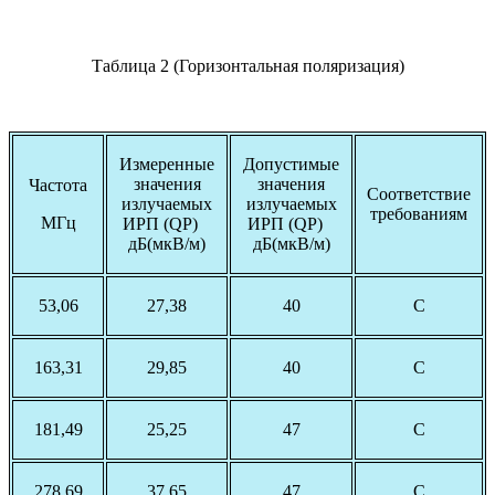
Таблица 2 (Горизонтальная поляризация)
Измеренные
Допустимые
значения
значения
Частота
Соответствие
излучаемых
излучаемых
требованиям
МГц
ИРП (QP)
ИРП (QP)
дБ(мкВ/м)
дБ(мкВ/м)
53,06
27,38
40
С
163,31
29,85
40
С
181,49
25,25
47
С
278,69
37,65
47
С