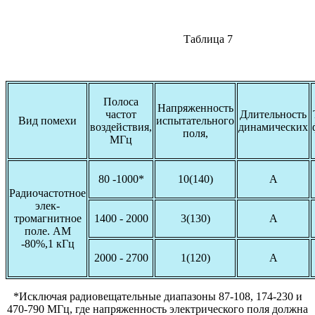
Таблица 7
Полоса
Напряженность
частот
Длительность
Вид помехи
испытательного
воздействия,
динамических
поля,
МГц
80 -1000*
10(140)
А
Радиочастотное
элек-
тромагнитное
1400 - 2000
3(130)
А
поле. АМ
-80%,1 кГц
2000 - 2700
1(120)
А
*Исключая радиовещательные диапазоны 87-108, 174-230 и
470-790 МГц, где напряженность электрического поля должна