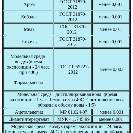
ГОСТ 31870-
Хром
менее 0,001
2012
ГОСТ 31870-
Кобальт
менее 0,001
2012
ГОСТ 31870-
Медь
менее 0,01
2012
ГОСТ 31870-
Никель
менее 0,001
2012
Модельная среда -
воздух(время
ГОСТ Р 55227-
экспозиции - 24 часа
менее 0,003
2012
при 40С)
Формальдегид
Модельная среда - дистиллированая вода (время
экспозиции - 1 час. Температура 40С. Соотношение веса
образца к объему воды - 1:5)
Ацетальдегид
МР 01.024-07
менее 0,001
Диметилтерефталат
МУК 4.1.745-99
менее 0,001
Модельная среда - воздух (время экспозиции - 24 часа.
Температура в камере 24 С. Соотношение площади образца к