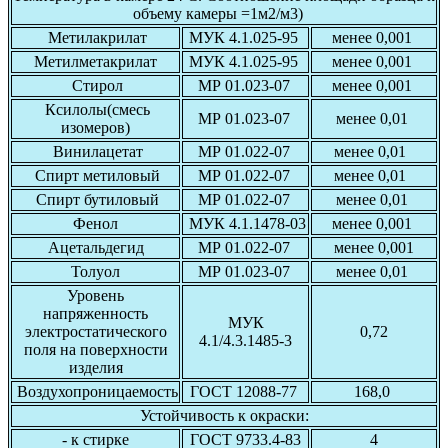
объему камеры =1м2/м3)
Метилакрилат
МУК 4.1.025-95
менее 0,001
Метилметакрилат
МУК 4.1.025-95
менее 0,001
Стирол
МР 01.023-07
менее 0,001
Ксилолы(смесь
МР 01.023-07
менее 0,01
изомеров)
Винилацетат
МР 01.022-07
менее 0,01
Спирт метиловый
МР 01.022-07
менее 0,01
Спирт бутиловый
МР 01.022-07
менее 0,01
Фенол
МУК 4.1.1478-03
менее 0,001
Ацетальдегид
МР 01.022-07
менее 0,001
Толуол
МР 01.023-07
менее 0,01
Уровень
напряженность
МУК
электростатического
0,72
4.1/4.3.1485-3
поля на поверхности
изделия
Воздухопроницаемость
ГОСТ 12088-77
168,0
Устойчивость к окраски:
- к стирке
ГОСТ 9733.4-83
4