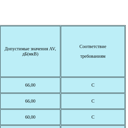
Соответствие
Допустимые значения AV,
дБ(мкВ)
требованиям
66,00
С
66,00
С
60,00
С