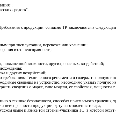
вания";
еских средств".
Требования к продукции, согласно ТР, заключаются в следующем
ным при эксплуатации, перевозке или хранении;
горания из-за неисправности;
, повышенной влажности, других, опасных, воздействий;
оисхождения;
ока и других воздействий;
о требованиям Технического регламента и содержать полную и
обходимые сведения на устройство, необходимо указать полную 
ать сведения о марке, типе модели, ее свойствах, мощности т. 
цию о технике безопасности, способах приемлемого хранения, 
и неисправности продукции, дату изготовления товара;
сском языке и языке той страны-участника ТС, в которой будут 