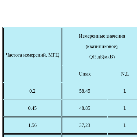
Измеренные значения
(квазипиковое),
Частота измерений, МГЦ
QP, дБ(мкВ)
Umax
N,L
0,2
58,45
L
0,45
48.85
L
1,56
37,23
L