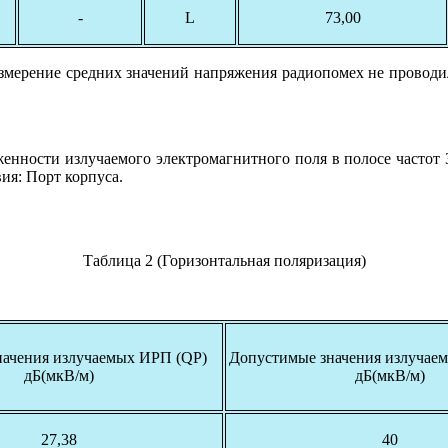
-
L
73,00
 Измерение средних значений напряжения радиопомех не проводи
женности излучаемого электромагнитного поля в полосе частот 
ия: Порт корпуса.
Таблица 2 (Горизонтальная поляризация)
начения излучаемых ИРП (QP)
Допустимые значения излуча
дБ(мкВ/м)
дБ(мкВ/м)
27,38
40