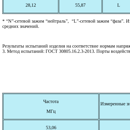
28,12
55,87
L
* “N”-сетевой зажим “нейтраль”, “L”-сетевой зажим “фаза”.
средних значений.
Результаты испытаний изделия на соответствие нормам напря
3. Метод испытаний: ГОСТ 30805.16.2.3-2013. Порты воздейств
Частота
Измеренные з
МГц
53,06