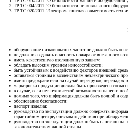
ТР ТС 010/2011 "О безопасности машин и оборудования";
ТР ТС 004/2011 "О безопасности низковольтного оборудо
ТР ТС 020/2011 "Электромагнитная совместимость технич
оборудование низковольтных частот не должно быть опас
не должно создавать опасность пожара от внезапного воз
иметь качественную изоляционную защиту;
обладать высоким уровнем износостойкости;
быть устойчивым к воздействию факторов внешней среды
оставаться стойким к воздействиям неэлектрического пр
иметь предохранители на случай перегрузок, перепадов т
маркировка продукции должна быть произведена согласн
в случае, если нет технической возможности нанести не
помимо того, что информация должна быть полной и содерж
обоснование безопасности:
паспорт изделия;
руководство по эксплуатации должно содержать информа
гарантийном центре, описывать действия при обнаружени
руководство по эксплуатации должно быть написано на ру
законодательством данной страны.