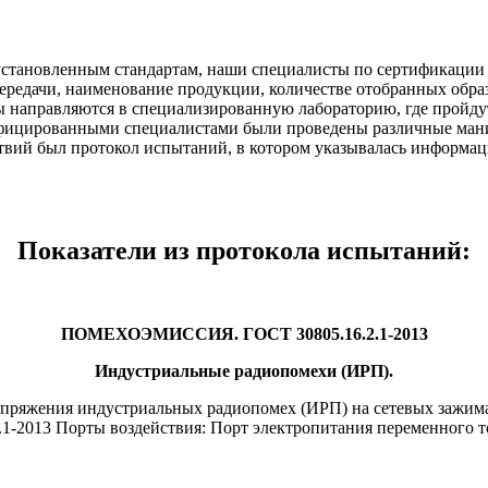
 установленным стандартам, наши специалисты по сертификации 
редачи, наименование продукции, количестве отобранных образц
 направляются в специализированную лабораторию, где пройдут
ифицированными специалистами были проведены различные мани
вий был протокол испытаний, в котором указывалась информаци
Показатели из протокола испытаний:
ПОМЕХОЭМИССИЯ. ГОСТ 30805.16.2.1-2013
Индустриальные радиопомехи (ИРП).
яжения индустриальных радиопомех (ИРП) на сетевых зажимах 
1-2013 Порты воздействия: Порт электропитания переменного т