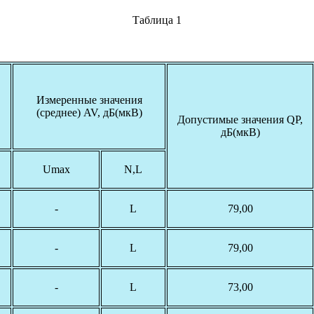
Таблица 1
Измеренные значения
(среднее) AV, дБ(мкВ)
Допустимые значения QP,
дБ(мкВ)
Umax
N,L
-
L
79,00
-
L
79,00
-
L
73,00