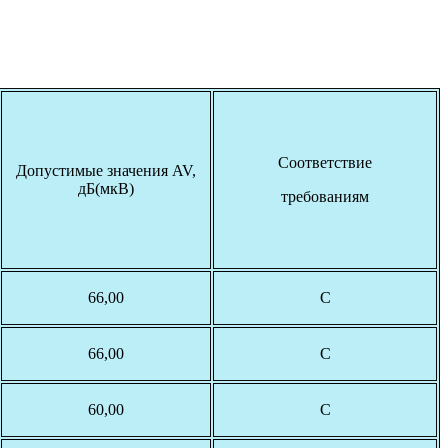
Соответствие
Допустимые значения AV,
дБ(мкВ)
требованиям
66,00
С
66,00
С
60,00
С