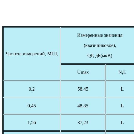
Измеренные значения
(квазипиковое),
Частота измерений, МГЦ
QP, дБ(мкВ)
Umax
N,L
0,2
58,45
L
0,45
48.85
L
1,56
37,23
L