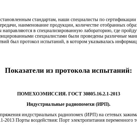
 установленным стандартам, наши специалисты по сертификации 
редачи, наименование продукции, количестве отобранных образц
 направляются в специализированную лабораторию, где пройдут
ифицированными специалистами были проведены различные мани
вий был протокол испытаний, в котором указывалась информаци
Показатели из протокола испытаний:
ПОМЕХОЭМИССИЯ. ГОСТ 30805.16.2.1-2013
Индустриальные радиопомехи (ИРП).
яжения индустриальных радиопомех (ИРП) на сетевых зажимах 
1-2013 Порты воздействия: Порт электропитания переменного т