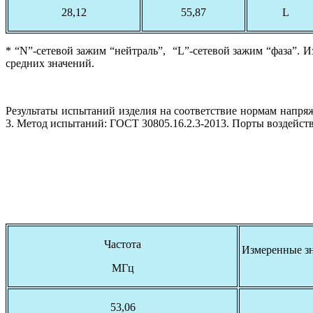
28,12
55,87
L
* “N”-сетевой зажим “нейтраль”, “L”-сетевой зажим “фаза”.
средних значений.
Результаты испытаний изделия на соответствие нормам напря
3. Метод испытаний: ГОСТ 30805.16.2.3-2013. Порты воздейств
Частота
Измеренные з
МГц
53,06