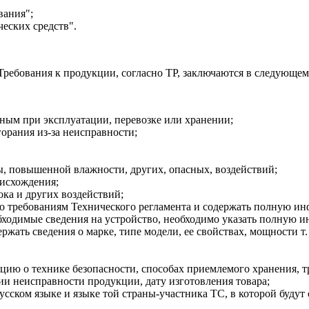
вания";
еских средств".
Требования к продукции, согласно ТР, заключаются в следующем
ным при эксплуатации, перевозке или хранении;
горания из-за неисправности;
, повышенной влажности, других, опасных, воздействий;
оисхождения;
ока и других воздействий;
о требованиям Технического регламента и содержать полную и
обходимые сведения на устройство, необходимо указать полную 
ать сведения о марке, типе модели, ее свойствах, мощности т. 
цию о технике безопасности, способах приемлемого хранения, 
и неисправности продукции, дату изготовления товара;
сском языке и языке той страны-участника ТС, в которой будут 