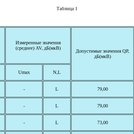
Таблица 1
Измеренные значения
(среднее) AV, дБ(мкВ)
Допустимые значения QP,
дБ(мкВ)
Umax
N,L
-
L
79,00
-
L
79,00
-
L
73,00