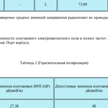
-
L
73,00
 Измерение средних значений напряжения радиопомех не проводи
женности излучаемого электромагнитного поля в полосе частот 
ия: Порт корпуса.
Таблица 2 (Горизонтальная поляризация)
начения излучаемых ИРП (QP)
Допустимые значения излуча
дБ(мкВ/м)
дБ(мкВ/м)
27,38
40