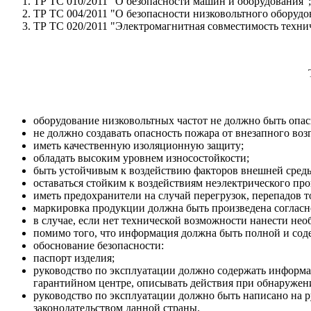
ТР ТС 010/2011 "О безопасности машин и оборудования";
ТР ТС 004/2011 "О безопасности низковольтного оборудо
ТР ТС 020/2011 "Электромагнитная совместимость технич
оборудование низковольтных частот не должно быть опас
не должно создавать опасность пожара от внезапного воз
иметь качественную изоляционную защиту;
обладать высоким уровнем износостойкости;
быть устойчивым к воздействию факторов внешней среды
оставаться стойким к воздействиям неэлектрического пр
иметь предохранители на случай перегрузок, перепадов т
маркировка продукции должна быть произведена согласн
в случае, если нет технической возможности нанести не
помимо того, что информация должна быть полной и содерж
обоснование безопасности:
паспорт изделия;
руководство по эксплуатации должно содержать информа
гарантийном центре, описывать действия при обнаружени
руководство по эксплуатации должно быть написано на ру
законодательством данной страны.