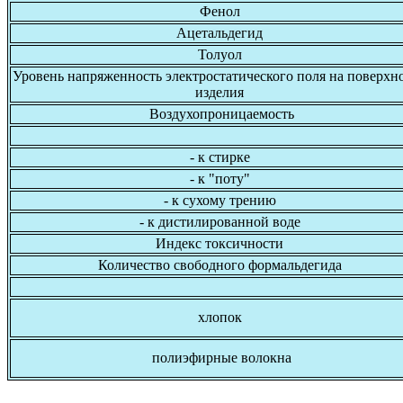
Фенол
Ацетальдегид
Толуол
Уровень напряженность электростатического поля на поверхн
изделия
Воздухопроницаемость
- к стирке
- к "поту"
- к сухому трению
- к дистилированной воде
Индекс токсичности
Количество свободного формальдегида
хлопок
полиэфирные волокна