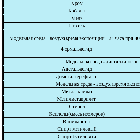
Хром
Кобальт
Медь
Никель
Модельная среда - воздух(время экспозиции - 24 часа при 40
Формальдегид
Модельная среда - дистиллированая
Ацетальдегид
Диметилтерефталат
Модельная среда - воздух (время эксп
Метилакрилат
Метилметакрилат
Стирол
Ксилолы(смесь изомеров)
Винилацетат
Спирт метиловый
Спирт бутиловый