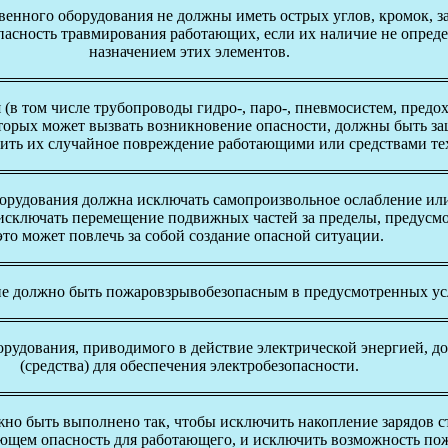
енного оборудования не должны иметь острых углов, кромок, за
пасность травмирования работающих, если их наличие не опред
назначением этих элементов.
(в том числе трубопроводы гидро-, паро-, пневмосистем, предо
которых может вызвать возникновение опасности, должны быть 
тить их случайное повреждение работающими или средствами те
орудования должна исключать самопроизвольное ослабление ил
 исключать перемещение подвижных частей за пределы, предусм
это может повлечь за собой создание опасной ситуации.
е должно быть пожаровзрывобезопасным в предусмотренных ус
рудования, приводимого в действие электрической энергией, д
(средства) для обеспечения электробезопасности.
но быть выполнено так, чтобы исключить накопление зарядов ст
яющем опасность для работающего, и исключить возможность пож