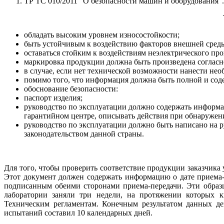
ТР ТС 010/2011 "О безопасности машин и оборудования".
обладать высоким уровнем износостойкости;
быть устойчивым к воздействию факторов внешней среды
оставаться стойким к воздействиям неэлектрического пр
маркировка продукции должна быть произведена согласн
в случае, если нет технической возможности нанести не
помимо того, что информация должна быть полной и содерж
обоснование безопасности:
паспорт изделия;
руководство по эксплуатации должно содержать информа
гарантийном центре, описывать действия при обнаружени
руководство по эксплуатации должно быть написано на ру
законодательством данной страны.
Для того, чтобы проверить соответствие продукции заказчик
Этот документ должен содержать информацию о дате приема-п
подписанным обеими сторонами приема-передачи. Эти образ
лаборатории заняли три недели, на протяжении которых 
Техническим регламентам. Конечным результатом данных де
испытаний составил 10 календарных дней.