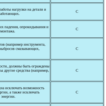
аботы нагрузки на детали и
С
работающих.
их падения, опрокидывания и
С
 монтажа.
ов (например инструмента,
е выбросов смазывающих,
С
ости, должны быть ограждены
ы другие средства (например,
С
жна исключать возможность
гии, а также исключать
С
 энергии.