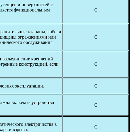
усенцев и поверхностей с
еляется функциональным
С
хранительные клапаны, кабели
защищены ограждениями или
С
хнического обслуживания.
и разъединение креплений
отренные конструкцией, если
С
ловиях эксплуатации.
С
олжна включать устройства
С
атического электричества в
С
ара и взрыва.