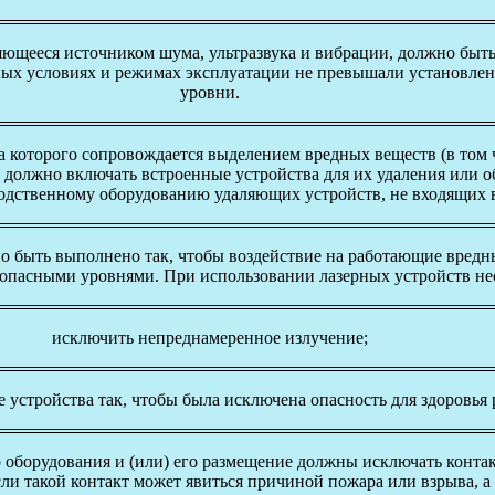
яющееся источником шума, ультразвука и вибрации, должно быть
нных условиях и режимах эксплуатации не превышали установле
уровни.
а которого сопровождается выделением вредных веществ (в том
 должно включать встроенные устройства для их удаления или 
одственному оборудованию удаляющих устройств, не входящих 
о быть выполнено так, чтобы воздействие на работающие вредн
зопасными уровнями. При использовании лазерных устройств не
исключить непреднамеренное излучение;
е устройства так, чтобы была исключена опасность для здоровья
оборудования и (или) его размещение должны исключать контак
и такой контакт может явиться причиной пожара или взрыва, а