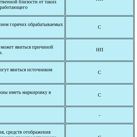
твенной близости от таких
е работающего
нием горячих обрабатываемых
С
 может явиться причиной
НП
и.
огут явиться источником
С
жны иметь маркировку в
С
-
ия, средств отображения