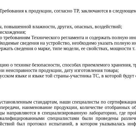
Требования к продукции, согласно ТР, заключаются в следующем
, повышенной влажности, других, опасных, воздействий;
оисхождения;
о требованиям Технического регламента и содержать полную и
обходимые сведения на устройство, необходимо указать полную 
ать сведения о марке, типе модели, ее свойствах, мощности т. 
цию о технике безопасности, способах приемлемого хранения, 
и неисправности продукции, дату изготовления товара;
сском языке и языке той страны-участника ТС, в которой будут 
а установленным стандартам, наши специалисты по сертификации
ередачи, наименование продукции, количестве отобранных обр
цы направляются в специализированную лабораторию, где прой
квалифицированными специалистами были проведены различ
йствий был протокол испытаний, в котором указывалась инф