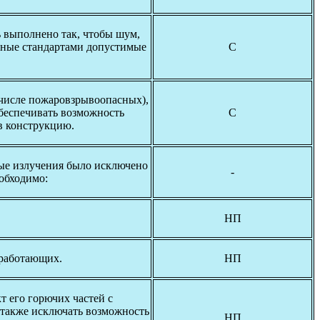
 выполнено так, чтобы шум,
нные стандартами допустимые
С
 числе пожаровзрывоопасных),
обеспечивать возможность
С
в конструкцию.
ые излучения было исключено
-
обходимо:
НП
 работающих.
НП
т его горючих частей с
 также исключать возможность
НП