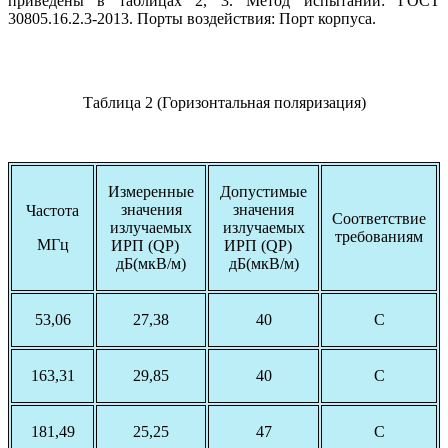
приведены в таблицах 2, 3. Метод испытаний: ГОСТ
30805.16.2.3-2013. Порты воздействия: Порт корпуса.
Таблица 2 (Горизонтальная поляризация)
Измеренные
Допустимые
значения
значения
Частота
Соответствие
излучаемых
излучаемых
требованиям
МГц
ИРП (QP)
ИРП (QP)
дБ(мкВ/м)
дБ(мкВ/м)
53,06
27,38
40
С
163,31
29,85
40
С
181,49
25,25
47
С