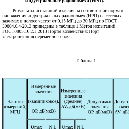
Индустриальные радиопомехи (ИРП).
Результаты испытаний изделия на соответствие нормам
напряжения индустриальных радиопомех (ИРП) на сетевых
зажимах в полосе частот от 0,15 МГц до 30 МГц по ГОСТ
30804.6.4-2013 приведены в таблице 1.Метод испытаний:
ГОСТ0805.16.2.1-2013 Порты воздействия: Порт
электропитания переменного тока.
Таблица 1
Измеренные
Измеренные
значения
значения
(квазипиковое),
(среднее)
Частота
Допустимые
Допус
AV, дБ(мкВ)
измерений,
значения
значе
QP, дБ(мкВ)
МГЦ
QP, дБ(мкВ)
AV, дБ
Umax
N,L
Umax
N,L