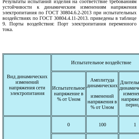
Результаты испытаний изделия на соответствие требованиям
устойчивости к динамическим изменениям напряжения
электропитания по ГОСТ 30804.6.2-2013 при испытательных
воздействиях по ГОСТ 30804.4.11-2013. приведены в таблице
9. Порты воздействия: Порт электропитания переменного
тока.
Испытательное воздействие
Вид динамических
Амплитуда
изменений
Длитель
динамических
напряжения сети
Испытательное
динамич
электропитания
напряжение в
измене
изменений
% от Uном
напряже
напряжения в
перио
% от Uном
0
100
1