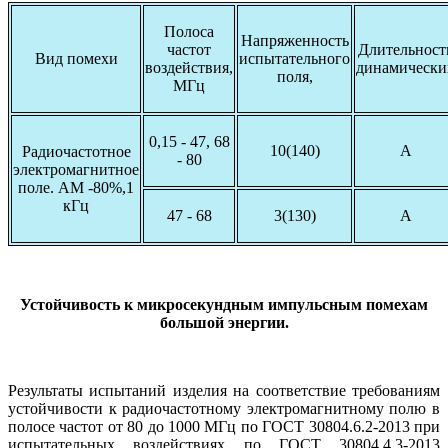
Полоса
Напряженность
частот
Длительност
Вид помехи
испытательного
воздействия,
динамически
поля,
МГц
0,15 - 47, 68
10(140)
А
Радиочастотное
- 80
электромагнитное
поле. АМ -80%,1
кГц
47 - 68
3(130)
А
Устойчивость к микросекундным импульсным помехам
большой энергии.
Результаты испытаний изделия на соответствие требованиям
устойчивости к радиочастотному электромагнитному полю в
полосе частот от 80 до 1000 МГц по ГОСТ 30804.6.2-2013 при
испытательных воздействиях по ГОСТ 30804.4.3-2013