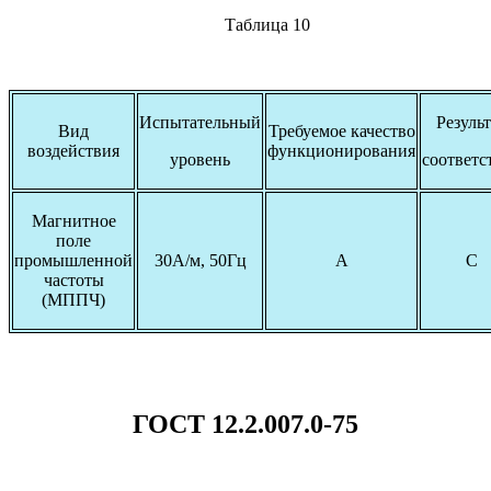
Таблица 10
Испытательный
Результ
Вид
Требуемое качество
воздействия
функционирования
уровень
соответс
Магнитное
поле
промышленной
30А/м, 50Гц
А
С
частоты
(МППЧ)
ГОСТ 12.2.007.0-75