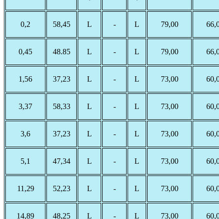
0,2
58,45
L
-
L
79,00
66,
0,45
48.85
L
-
L
79,00
66,
1,56
37,23
L
-
L
73,00
60,
3,37
58,33
L
-
L
73,00
60,
3,6
37,23
L
-
L
73,00
60,
5,1
47,34
L
-
L
73,00
60,
11,29
52,23
L
-
L
73,00
60,
14,89
48,25
L
-
L
73,00
60,