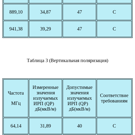
889,10
34,87
47
С
941,38
39,29
47
С
Таблица 3 (Вертикальная поляризация)
Измеренные
Допустимые
значения
значения
Частота
Соответствие
излучаемых
излучаемых
требованиям
МГц
ИРП (QP)
ИРП (QP)
дБ(мкВ/м)
дБ(мкВ/м)
64,14
31,89
40
С