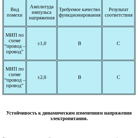
Амплитуда
Вид
Требуемое качество
Результат
импульса
помехи
функционирования
соответствия
напряжения
МИП по
схеме
±1,0
В
С
“провод –
провод”
МИП по
схеме
±2,0
В
С
“провод –
провод”
Устойчивость к динамическим изменениям напряжения
электропитания.