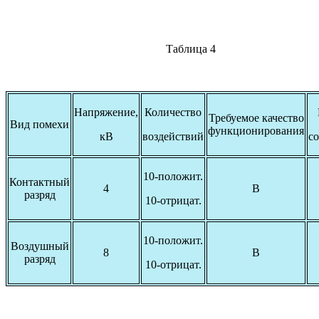
Таблица 4
Напряжение,
Количество
Требуемое качество
Вид помехи
функционирования
кВ
воздействий
со
10-положит.
Контактный
4
В
разряд
10-отрицат.
10-положит.
Воздушный
8
В
разряд
10-отрицат.