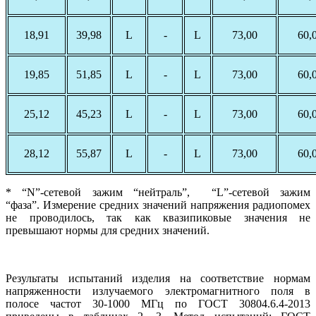
18,91
39,98
L
-
L
73,00
60,
19,85
51,85
L
-
L
73,00
60,
25,12
45,23
L
-
L
73,00
60,
28,12
55,87
L
-
L
73,00
60,
* “N”-сетевой зажим “нейтраль”, “L”-сетевой зажим
“фаза”. Измерение средних значений напряжения радиопомех
не проводилось, так как квазипиковые значения не
превышают нормы для средних значений.
Результаты испытаний изделия на соответствие нормам
напряженности излучаемого электромагнитного поля в
полосе частот 30-1000 МГц по ГОСТ 30804.6.4-2013