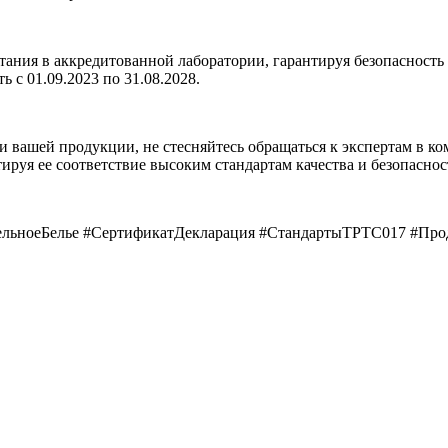
ытания в аккредитованной лаборатории, гарантируя безопаснос
ь с 01.09.2023 по 31.08.2028.
ти вашей продукции, не стесняйтесь обращаться к экспертам в 
руя ее соответствие высоким стандартам качества и безопаснос
ельноеБелье #СертификатДекларация #СтандартыТРТС017 #П