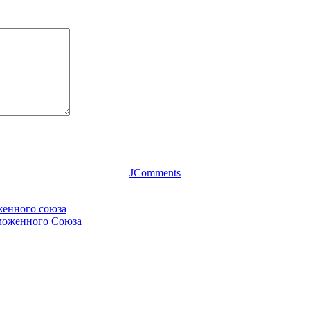
JComments
женного союза
аможенного Союза