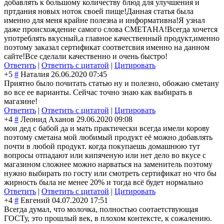
добавлять к большому количеству блюд для улучшения и
пртдания новых ноток своей пище!Данная статья была
именно для меня крайне полезна и информативна!Я узнал
даже происхождение самого слова СМЕТАНА!Всегда хочется
употреблять вкусный,а главное качественный продукт,именно
поэтому заказал сертификат соответсвия именно на данном
сайте!Все сделали качественно и очень быстро!
Ответить
|
Ответить с цитатой
|
Цитировать
+5
#
Наталия
26.06.2020 07:45
Приятно было почитать статью ну и полезно, обожаю сметану
во все ее варианты. Сейчас точно знаю как выбирать в
магазине!
Ответить
|
Ответить с цитатой
|
Цитировать
+4
#
Леонид Аханов
29.06.2020 09:08
мои дед с бабой да и мать практически всегда имели корову
поэтому сметана мой любимый продукт её можно добавлять
почти в любой продукт. когда покупаешь домашнюю тут
вопросы отпадают или кипяченую или нет дело во вкусе с
магазином сложнее можно нарваться на заменитель поэтому
нужно выбирать по госту или смотреть сертификат но что бы
жирность была не менее 20% и тогда всё будет нормально
Ответить
|
Ответить с цитатой
|
Цитировать
+4
#
Евгений
04.07.2020 17:51
Всегда думал, что молочка, полностью соотаетствующая
ГОСТу, это прошлый век, в плохом контексте, к сожалению.