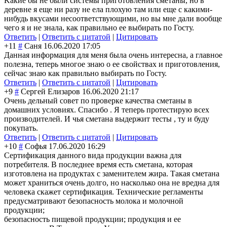
Kакие бы не были системы приготовления сметаны, но в
деревне я еще ни разу не ела плохую там или еще с какими-
нибудь вкусами несоответствующими, но вы мне дали вообще
чего я и не знала, как правильно ее выбирать по Госту.
Ответить
|
Ответить с цитатой
|
Цитировать
+11
#
Саня
16.06.2020 17:05
Данная информация для меня была очень интересна, а главное
полезна, теперь многое знаю о ее свойствах и приготовления,
сейчас знаю как правильно выбирать по Госту.
Ответить
|
Ответить с цитатой
|
Цитировать
+9
#
Сергей Елизаров
16.06.2020 21:17
Очень дельный совет по проверке качества сметаны в
домашних условиях. Спасибо . Я теперь протестирую всех
производителей. И чья сметана выдержит тесты , ту и буду
покупать.
Ответить
|
Ответить с цитатой
|
Цитировать
+10
#
Софья
17.06.2020 16:29
Сертификация данного вида продукции важна для
потребителя. В последнее время есть сметана, которая
изготовлена на продуктах с заменителем жира. Такая сметана
может храниться очень долго, но насколько она не вредна для
человека скажет сертификация. Технические регламенты
предусматривают безопасность молока и молочной
продукции;
безопасность пищевой продукции; продукция и ее