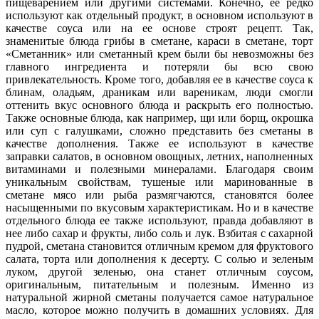
пищеварением или другими системами. Конечно, ее редко
используют как отдельный продукт, в основном используют в
качестве соуса или на ее основе строят рецепт. Так,
знаменитые блюда грибы в сметане, караси в сметане, торт
«Сметанник» или сметанный крем были бы невозможны без
главного ингредиента и потеряли бы всю свою
привлекательность. Кроме того, добавляя ее в качестве соуса к
блинам, оладьям, драникам или вареникам, люди смогли
оттенить вкус основного блюда и раскрыть его полностью.
Также основные блюда, как например, щи или борщ, окрошка
или суп с галушками, сложно представить без сметаны в
качестве дополнения. Также ее используют в качестве
заправки салатов, в основном овощных, летних, наполненных
витаминами и полезными минералами. Благодаря своим
уникальным свойствам, тушеные или маринованные в
сметане мясо или рыба размягчаются, становятся более
насыщенными по вкусовым характеристикам. Но и в качестве
отдельного блюда ее также используют, правда добавляют в
нее либо сахар и фрукты, либо соль и лук. Взбитая с сахарной
пудрой, сметана становится отличным кремом для фруктового
салата, торта или дополнения к десерту. С солью и зеленым
луком, другой зеленью, она станет отличным соусом,
оригинальным, питательным и полезным. Именно из
натуральной жирной сметаны получается самое натуральное
масло, которое можно получить в домашних условиях. Для