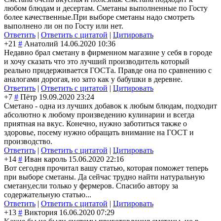
любом блюдам и десертам. Сметаны выполненные по Госту
более качественные.При выборе сметаны надо смотреть
выполнено ли он по Госту или нет.
Ответить
|
Ответить с цитатой
|
Цитировать
+21
#
Анатолий
14.06.2020 10:36
Недавно брал сметану в фирменном магазине у себя в городе
и хочу сказать что это лучший производитель который
реально придерживается ГОСТа. Правде она по сравнению с
аналогами дорогая, но зато как у бабушки в деревне.
Ответить
|
Ответить с цитатой
|
Цитировать
+7
#
Пётр
19.09.2020 23:24
Сметано - одна из лучших добавок к любым блюдам, подходит
абсолютно к любому произведению кулинарии и всегда
приятная на вкус. Конечно, нужно заботиться также о
здоровье, посему нужно обращать внимание на ГОСТ и
производство.
Ответить
|
Ответить с цитатой
|
Цитировать
+14
#
Иван кароль
15.06.2020 22:16
Вот сегодня прочитал вашу статью, которая поможет теперь
при выборе сметаны. Да сейчас трудно найти натуральную
сметану,если только у фермеров. Спасибо автору за
содержательную статью...
Ответить
|
Ответить с цитатой
|
Цитировать
+13
#
Виктория
16.06.2020 07:29