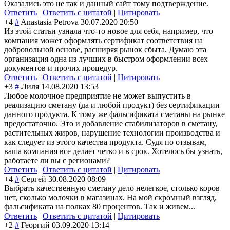
Оказались это не так и данный сайт тому подтверждение.
Ответить
|
Ответить с цитатой
|
Цитировать
+4
#
Anastasia Petrova
30.07.2020 20:50
Из этой статьи узнала что-то новое для себя, например, что
компания может оформлять сертификат соответствия на
добровольной основе, расширяя рынок сбыта. Думаю эта
организация одна из лучших в быстром оформлении всех
документов и прочих процедур.
Ответить
|
Ответить с цитатой
|
Цитировать
+3
#
Лиля
14.08.2020 13:53
Любое молочное предприятие не может выпустить в
реализацию сметану (да и любой продукт) без сертификации
данного продукта. К тому же фальсификата сметаны на рынке
предостаточно. Это и добавление стабилизаторов в сметану,
растительных жиров, нарушение технологии производства и
как следует из этого качества продукта. Судя по отзывам,
ваша компания все делает четко и в срок. Хотелось бы узнать,
работаете ли вы с регионами?
Ответить
|
Ответить с цитатой
|
Цитировать
+4
#
Сергей
30.08.2020 08:09
Выбрать качественную сметану дело нелегкое, столько коров
нет, сколько молочки в магазинах. На мой скромный взгляд,
фальсификата на полках 80 процентов. Так и живем...
Ответить
|
Ответить с цитатой
|
Цитировать
+2
#
Георгий
03.09.2020 13:14