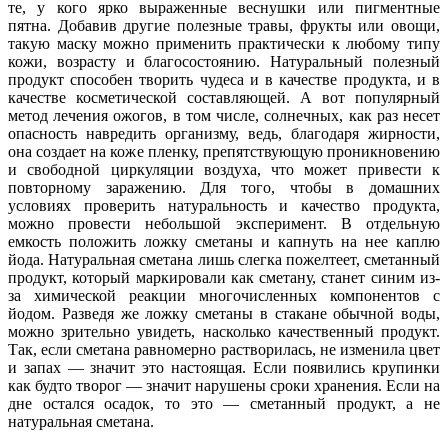
те, у кого ярко выраженные веснушки или пигментные
пятна. Добавив другие полезные травы, фрукты или овощи,
такую маску можно применить практически к любому типу
кожи, возрасту и благосостоянию. Натуральный полезный
продукт способен творить чудеса и в качестве продукта, и в
качестве косметической составляющей. А вот популярный
метод лечения ожогов, в том числе, солнечных, как раз несет
опасность навредить организму, ведь, благодаря жирности,
она создает на коже пленку, препятствующую проникновению
и свободной циркуляции воздуха, что может привести к
повторному заражению. Для того, чтобы в домашних
условиях проверить натуральность и качество продукта,
можно провести небольшой эксперимент. В отдельную
емкость положить ложку сметаны и капнуть на нее каплю
йода. Натуральная сметана лишь слегка пожелтеет, сметанный
продукт, который маркировали как сметану, станет синим из-
за химической реакции многочисленных компонентов с
йодом. Разведя же ложку сметаны в стакане обычной воды,
можно зрительно увидеть, насколько качественный продукт.
Так, если сметана равномерно растворилась, не изменила цвет
и запах — значит это настоящая. Если появились крупинки
как будто творог — значит нарушены сроки хранения. Если на
дне остался осадок, то это — сметанный продукт, а не
натуральная сметана.