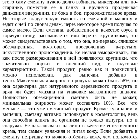
этого саму сметану нужно долго взбивать, миксером или по-
старинке, поместив ее в банку и вручную проделывая
движения вверх-вниз, из бока в бок, продолжительное время.
Некоторые кладут такую емкость со сметаной в машину и
ездят с ней по своим делам, через некоторое время получая то
самое масло. Если сметана, добавленная в качестве соуса в
горячую пищу, расслаивается или берется крупинками, это
может свидетельствовать о том, что она, во-первых, слишком
обезжиренная, во-вторых, просроченная, в-третьих,
искусственного происхождения. Ее нельзя замораживать, так
как после размораживания в ней появляются крупинки, что
значительно портит и внешний вид, и вкусовые
характеристики. Такой продукт, равно как и подкисший,
можно использовать для выпечки, добавив в
тесто. Максимальная жирность продукта может быть 58%, но
она характерна для натурального деревенского продукта и
вряд ли будет указана на упаковке магазинного аналога.
Полностью обезжиренной сметана быть не может,
минимальная жирность может составлять 10%. Все, что
меньше — это уже сметанный продукт. Кроме кулинарии и
выпечки, сметану активно используют в косметологии, ведь
она способна влиять на организм не только изнутри, но и
снаружи. Ее накладывают на лицо в качестве естественного
крема, тем самым увлажняя и питая кожу. Если добавить в
сметану петрушку, то можно отбелить кожу, чем пользуются