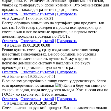
маркировка. В Технических Условиях прописывают состав,
упаковку, температуру и сроки хранения. Это очень важно для
продажи, а также для развития предприятия.
Ответить
|
Ответить с цитатой
|
Цитировать
+6
#
Алексей
18.06.2020 08:31
Всегда обращаю вниманию на сертификацию продукта, так
как там 100% товар проверен и прошел все проверки, да и
сметана как и все молочные продукты, на первом месте
должны проходить проверки по ГОСТу.
Ответить
|
Ответить с цитатой
|
Цитировать
+4
#
Вадим
19.06.2020 06:08
Решив купить сметану, сразу озадачился качеством товара в
известных гипермаркетах. Выбор большой, но условия
хранения желает оставлять лучшего. Езжу в деревню и
покупаю домашнюю сметану у населения, по вкусу
превосходит промышленную во много раз.
Ответить
|
Ответить с цитатой
|
Цитировать
+6
#
Валентин
19.06.2020 07:51
В основном употребляю в пищу сметану деревенскую, благо
есть проверенные поставщики
Если и беру магазинную,
то крайне редко, когда нет другого выхода. Хоть и если она по
ГОСТу, но вкус не тот. Небо и земля...
Ответить
|
Ответить с цитатой
|
Цитировать
+5
#
Владислав
20.06.2020 14:29
Сметана-исконно русский продукт !Данное лакомство можно