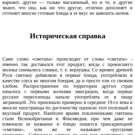
вариант, другие — только магазинный, но и те, и другие
знают, что она, как ни что другое, отлично дополняет и
оттеняет многие готовые блюда и ее вкус не заменить ничем.
Историческая справка
Само слово «сметана» происходит от слова «сметать» -
именно так доставался этот продукт, когда с прокисшего
молока снимались сливки, т. е. верхушка. Со времен древней
Руси сметану добавляли в первые блюда, употребляли в
качестве соуса ко многим блюдам, да и просто ели со свежим
хлебом. Распространение по территории других стран
началось с первыми волнами эмиграции, когда первые
русские переселенцы начали употреблять ее в пищу
заграницей. Это произошло примерно в середине 19-го века и
многие иностранцы по достоинству оценили этот полезный и
вкусный продукт. Наиболее ярыми поклонниками сметаны
стали Великобритания и Финляндия, при чем даже не
изменили ее название и блюдо пишется транскрипцией
«сметана», или же ее называют «русскими
сливками». Собранные сливки до сих пор популярны, но