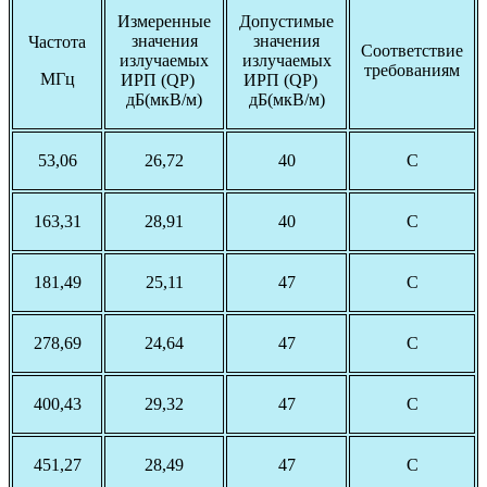
Измеренные
Допустимые
значения
значения
Частота
Соответствие
излучаемых
излучаемых
требованиям
МГц
ИРП (QP)
ИРП (QP)
дБ(мкВ/м)
дБ(мкВ/м)
53,06
26,72
40
С
163,31
28,91
40
С
181,49
25,11
47
С
278,69
24,64
47
С
400,43
29,32
47
С
451,27
28,49
47
С