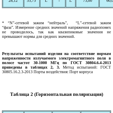
28,12
55,75
L
-
L
73,00
60,
* “N”-сетевой зажим “нейтраль”, “L”-сетевой зажим
“фаза”. Измерение средних значений напряжения радиопомех
не проводилось, так как квазипиковые значения не
превышают нормы для средних значений.
Результаты испытаний изделия на соответствие нормам
напряженности излучаемого электромагнитного поля в
полосе частот 30-1000 МГц по ГОСТ 30804.6.4-2013
приведены в таблицах 2, 3.
Метод испытаний: ГОСТ
30805.16.2.3-2013 Порты воздействия: Порт корпуса
Таблица 2 (Горизонтальная поляризация)