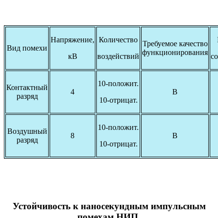
Напряжение,
Количество
Требуемое качество
Вид помехи
функционирования
кВ
воздействий
со
10-положит.
Контактный
4
В
разряд
10-отрицат.
10-положит.
Воздушный
8
В
разряд
10-отрицат.
Устойчивость к наносекундным импульсным
помехам НИП.