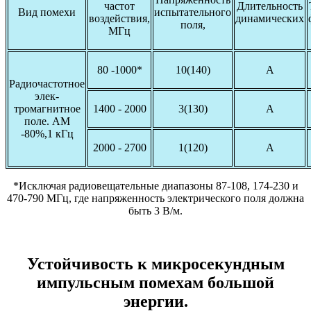
частот
Длительность
Вид помехи
испытательного
воздействия,
динамических
поля,
МГц
80 -1000*
10(140)
А
Радиочастотное
элек-
тромагнитное
1400 - 2000
3(130)
А
поле. АМ
-80%,1 кГц
2000 - 2700
1(120)
А
*Исключая радиовещательные диапазоны 87-108, 174-230 и
470-790 МГц, где напряженность электрического поля должна
быть 3 В/м.
Устойчивость к микросекундным
импульсным помехам большой
энергии.