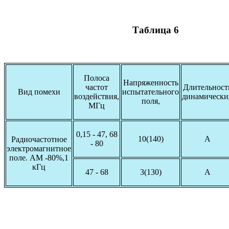
Таблица 6
Полоса
Напряженность
частот
Длительност
Вид помехи
испытательного
воздействия,
динамически
поля,
МГц
0,15 - 47, 68
10(140)
А
Радиочастотное
- 80
электромагнитное
поле. АМ -80%,1
кГц
47 - 68
3(130)
А