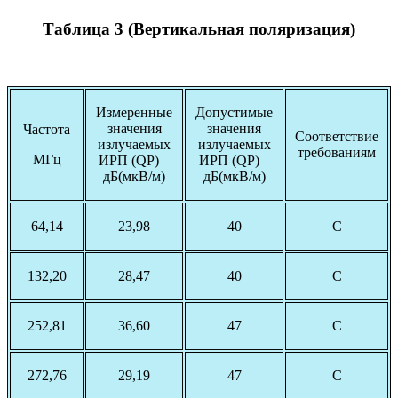
Таблица 3 (Вертикальная поляризация)
Измеренные
Допустимые
значения
значения
Частота
Соответствие
излучаемых
излучаемых
требованиям
МГц
ИРП (QP)
ИРП (QP)
дБ(мкВ/м)
дБ(мкВ/м)
64,14
23,98
40
С
132,20
28,47
40
С
252,81
36,60
47
С
272,76
29,19
47
С