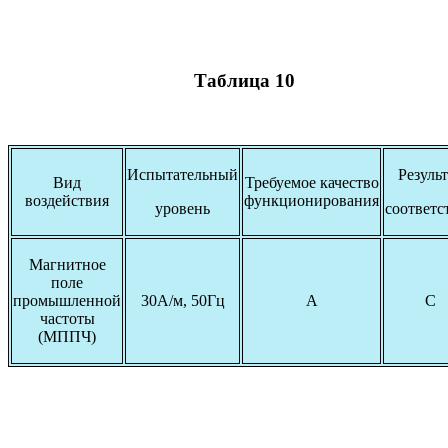
Таблица 10
Испытательный
Результ
Вид
Требуемое качество
воздействия
функционирования
уровень
соответс
Магнитное
поле
промышленной
30А/м, 50Гц
А
С
частоты
(МППЧ)