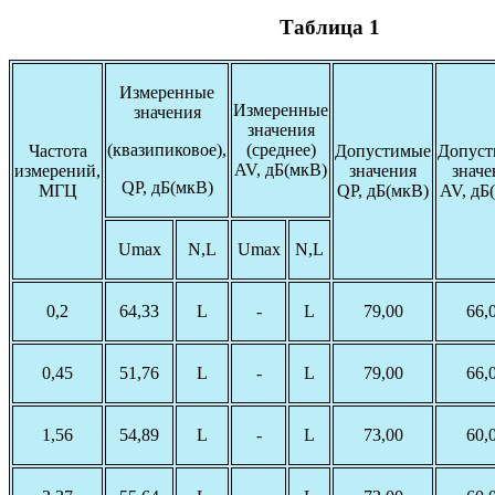
Таблица 1
Измеренные
Измеренные
значения
значения
(квазипиковое),
(среднее)
Частота
Допустимые
Допус
AV, дБ(мкВ)
измерений,
значения
значе
QP, дБ(мкВ)
МГЦ
QP, дБ(мкВ)
AV, дБ
Umax
N,L
Umax
N,L
0,2
64,33
L
-
L
79,00
66,
0,45
51,76
L
-
L
79,00
66,
1,56
54,89
L
-
L
73,00
60,