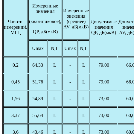
Измеренные
Измеренные
значения
значения
(квазипиковое),
(среднее)
Частота
Допустимые
Допус
AV, дБ(мкВ)
измерений,
значения
значе
QP, дБ(мкВ)
МГЦ
QP, дБ(мкВ)
AV, дБ
Umax
N,L
Umax
N,L
0,2
64,33
L
-
L
79,00
66,
0,45
51,76
L
-
L
79,00
66,
1,56
54,89
L
-
L
73,00
60,
3,37
55,64
L
-
L
73,00
60,
3,6
43,46
L
-
L
73,00
60,