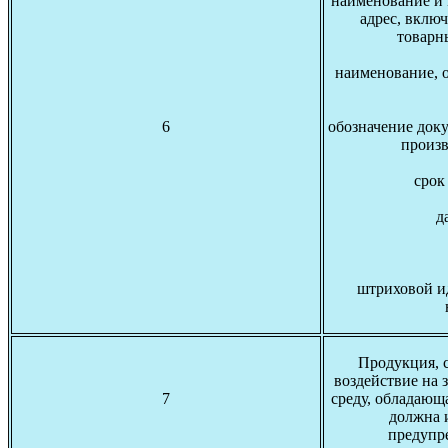
наименование и
адрес, включ
товарн
наименование, 
6
обозначение доку
произв
срок
д
штриховой и
Продукция, 
воздействие на 
7
среду, обладающ
должна 
предупр