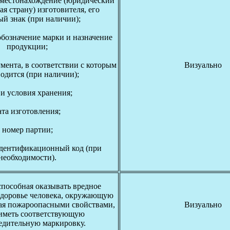
 местонахождение (юридический
ая страну) изготовителя, его
ый знак (при наличии);
обозначение марки и назначение
продукции;
мента, в соответствии с которым
Визуально
одится (при наличии);
 и условия хранения;
ата изготовления;
номер партии;
дентификационный код (при
необходимости).
способная оказывать вредное
здоровье человека, окружающую
ая пожароопасными свойствами,
Визуально
иметь соответствующую
едительную маркировку.