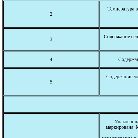
Температура в
2
Содержание сел
3
4
Содержан
Содержание ме
5
Упакованн
маркирована. 