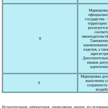
Маркировка
официально
государства -
территории 
реализуетс
соответ
законодательств
8
Таможенно
наименования 
изделия, а так
зарегистр
Дополнительно
языков допу
идентично
Маркировка долж
выполнена с
9
сохранность
воздей
Испытательная лаборатория, проводящая данное исследовани