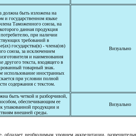
 должна быть изложена на
м и государственном языке
 члена Таможенного союза, на
которого данная продукция
я потребителю, при наличии
ствующих требований в
е(ах) государства(в) - члена(ов)
Визуально
го союза, за исключением
изготовителя и наименования
же другого текста, входящего в
ированный товарный знак.
е использование иностранных
скается при условии полной
сти содержания с текстом.
на быть четкой и разборчивой,
пособом, обеспечивающим ее
Визуально
 к упакованной продукции и
ствиям внешней среды.
е, обладает необходимым уровнем аккредитации, разрешитель