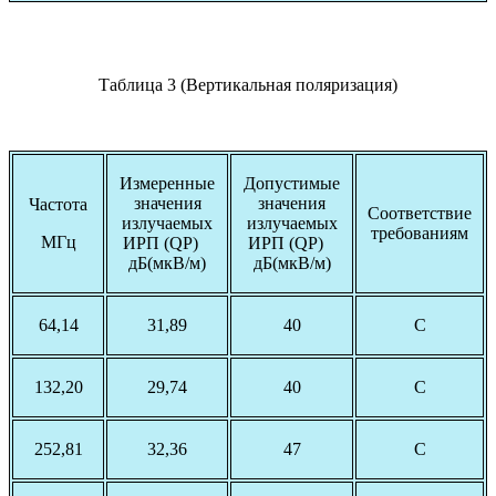
Таблица 3 (Вертикальная поляризация)
Измеренные
Допустимые
значения
значения
Частота
Соответствие
излучаемых
излучаемых
требованиям
МГц
ИРП (QP)
ИРП (QP)
дБ(мкВ/м)
дБ(мкВ/м)
64,14
31,89
40
С
132,20
29,74
40
С
252,81
32,36
47
С