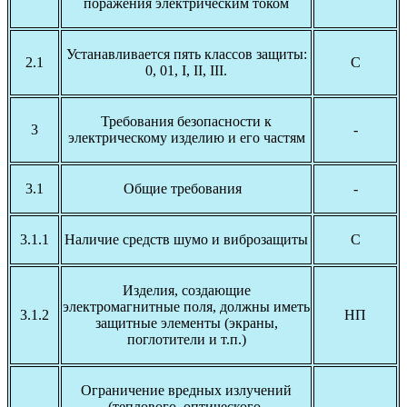
поражения электрическим током
Устанавливается пять классов защиты:
2.1
С
0, 01, I, II, III.
Требования безопасности к
3
-
электрическому изделию и его частям
3.1
Общие требования
-
3.1.1
Наличие средств шумо и виброзащиты
С
Изделия, создающие
электромагнитные поля, должны иметь
3.1.2
НП
защитные элементы (экраны,
поглотители и т.п.)
Ограничение вредных излучений
(теплового, оптического,