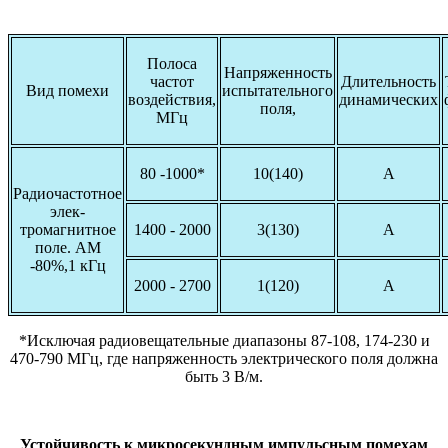
Полоса
Напряженность
частот
Длительность
Вид помехи
испытательного
воздействия,
динамических
поля,
МГц
80 -1000*
10(140)
А
Радиочастотное
элек-
тромагнитное
1400 - 2000
3(130)
А
поле. АМ
-80%,1 кГц
2000 - 2700
1(120)
А
*Исключая радиовещательные диапазоны 87-108, 174-230 и
470-790 МГц, где напряженность электрического поля должна
быть 3 В/м.
Устойчивость к микросекундным импульсным помехам