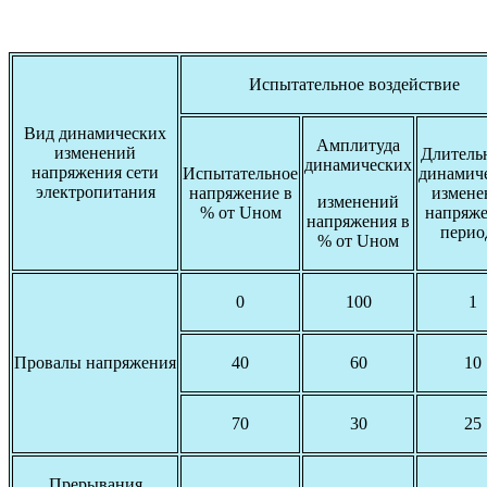
Испытательное воздействие
Вид динамических
Амплитуда
изменений
Длитель
динамических
напряжения сети
Испытательное
динамич
электропитания
напряжение в
измене
изменений
% от Uном
напряже
напряжения в
перио
% от Uном
0
100
1
Провалы напряжения
40
60
10
70
30
25
Прерывания