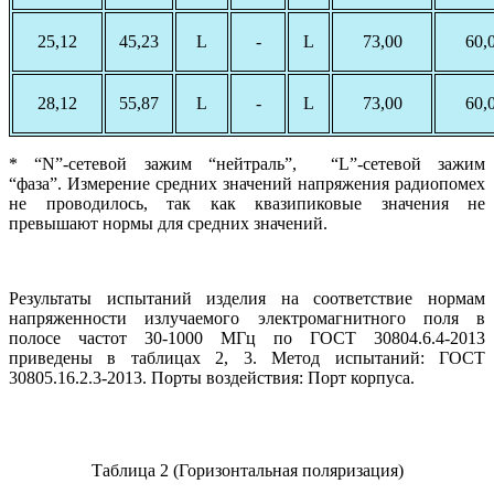
25,12
45,23
L
-
L
73,00
60,
28,12
55,87
L
-
L
73,00
60,
* “N”-сетевой зажим “нейтраль”, “L”-сетевой зажим
“фаза”. Измерение средних значений напряжения радиопомех
не проводилось, так как квазипиковые значения не
превышают нормы для средних значений.
Результаты испытаний изделия на соответствие нормам
напряженности излучаемого электромагнитного поля в
полосе частот 30-1000 МГц по ГОСТ 30804.6.4-2013
приведены в таблицах 2, 3. Метод испытаний: ГОСТ
30805.16.2.3-2013. Порты воздействия: Порт корпуса.
Таблица 2 (Горизонтальная поляризация)