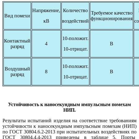
Напряжение,
Количество
Требуемое качество
Вид помехи
функционирования
кВ
воздействий
со
10-положит.
Контактный
4
В
разряд
10-отрицат.
10-положит.
Воздушный
8
В
разряд
10-отрицат.
Устойчивость к наносекундным импульсным помехам
НИП.
Результаты испытаний изделия на соответствие требованиям
устойчивости к наносекундным импульсным помехам (НИП)
по ГОСТ 30804.6.2-2013 при испытательных воздействиях по
ГОСТ 30804.4.4-2013 приведены в таблице 5. Порты