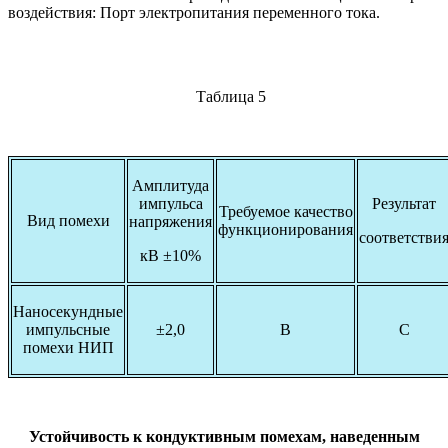
воздействия: Порт электропитания переменного тока.
Таблица 5
Амплитуда
импульса
Результат
Требуемое качество
Вид помехи
напряжения
функционирования
соответстви
кВ ±10%
Наносекундные
импульсные
±2,0
В
С
помехи НИП
Устойчивость к кондуктивным помехам, наведенным