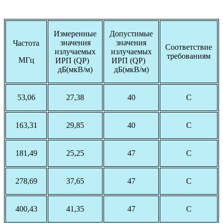
Измеренные
Допустимые
значения
значения
Частота
Соответствие
излучаемых
излучаемых
требованиям
МГц
ИРП (QP)
ИРП (QP)
дБ(мкВ/м)
дБ(мкВ/м)
53,06
27,38
40
С
163,31
29,85
40
С
181,49
25,25
47
С
278,69
37,65
47
С
400,43
41,35
47
С