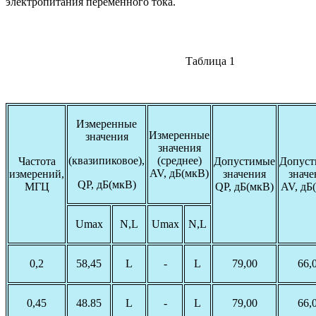
электропитания переменного тока.
Таблица 1
Измеренные
Измеренные
значения
значения
(квазипиковое),
(среднее)
Частота
Допустимые
Допус
AV, дБ(мкВ)
измерений,
значения
значе
QP, дБ(мкВ)
МГЦ
QP, дБ(мкВ)
AV, дБ
Umax
N,L
Umax
N,L
0,2
58,45
L
-
L
79,00
66,
0,45
48.85
L
-
L
79,00
66,