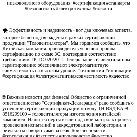
низковольтного оборудования. #сертификация #стандарты
#безопасность #электротехника #новости
🌪️ Эффективность и надежность - вот два ключевых аспекта,
которые были подтверждены в рамках сертификации
продукции "Теловентиляторы". Мы гордимся сообщить, что
Китайская компания-производитель успешно прошла
сертификацию по схеме 3С, подтвердив соответствие
требованиям ТР ТС 020/2011. Теперь наши теловентиляторы
гарантированно обеспечивают электромагнитную
совместимость на высоком уровне. #технологии #инновации
#сертификация #электромагнитнаясовместимость #качество
🌐 Важные новости для бизнеса! Общество с ограниченной
ответственностью "Сертификат-Декларация" радо сообщить о
успешной сертификации продукции по коду ТН ВЭД ЕАЭС
8516299100 – теловентиляторы изготовления китайской
компанией. Наши эксперты взяли под свой контроль процесс
проведения испытаний в аккредитованной лаборатории, и
результаты говорят сами за себя! #бизнесновости
#сертификация #эксперты #производство #качество