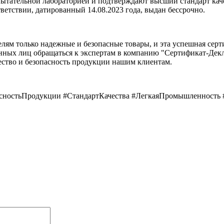
ытательной лабораторией и подтверждают высший стандарт кач
ветствии, датированный 14.08.2023 года, выдан бессрочно.
лям только надежные и безопасные товары, и эта успешная сер
анных лиц обращаться к экспертам в компанию "Сертификат-Дек
ество и безопасность продукции нашим клиентам.
сностьПродукции #СтандартКачества #ЛегкаяПромышленность