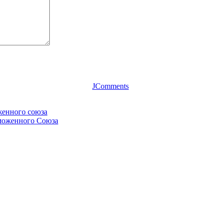
JComments
женного союза
аможенного Союза